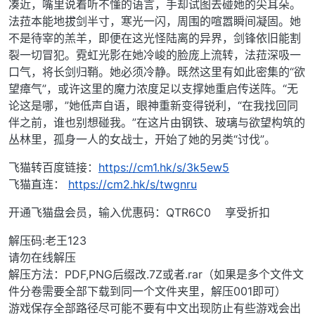
凑近，嘴里说着听不懂的语言，手却试图去碰她的尖耳朵。
法菈本能地拔剑半寸，寒光一闪，周围的喧嚣瞬间凝固。她
不是待宰的羔羊，即便在这光怪陆离的异界，剑锋依旧能割
裂一切冒犯。霓虹光影在她冷峻的脸庞上流转，法菈深吸一
口气，将长剑归鞘。她必须冷静。既然这里有如此密集的“欲
望瘴气”，或许这里的魔力浓度足以支撑她重启传送阵。“无
论这是哪，”她低声自语，眼神重新变得锐利，“在我找回同
伴之前，谁也别想碰我。”在这片由钢铁、玻璃与欲望构筑的
丛林里，孤身一人的女战士，开始了她的另类“讨伐”。
飞猫转百度链接：
https://cm1.hk/s/3k5ew5
飞猫直连：
https://cm2.hk/s/twgnru
开通飞猫盘会员，输入优惠码：QTR6C0 享受折扣
解压码:老王123
请勿在线解压
解压方法：PDF,PNG后缀改.7Z或者.rar（如果是多个文件文
件分卷需要全部下载到同一个文件夹里，解压001即可）
游戏保存全部路径尽可能不要有中文出现防止有些游戏会出