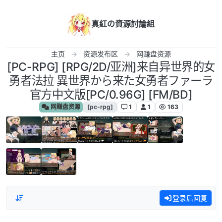
跳转至内容
真紅の資源討論組
主页
资源发布区
网赚盘资源
[PC-RPG] [RPG/2D/亚洲]来自异世界的女
勇者法拉 異世界から来た女勇者ファーラ
官方中文版[PC/0.96G] [FM/BD]
网赚盘资源
[pc-rpg]
1
1
163
登录后回复