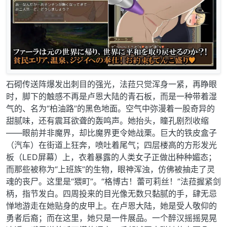
石砌传送阵爆发出刺目的强光，法菈只觉浑身一紧，再睁眼
时，脚下的触感不再是卢恩大陆的青石板，而是一种带着湿
气的、名为“柏油路”的黑色地面。空气中弥漫着一股奇异的
甜腻味，还有震耳欲聋的轰鸣声。她抬头，瞳孔剧烈收缩
——眼前并非魔界，却比魔界更令她战栗。巨大的铁皮盒子
（汽车）在街道上狂奔，喷吐着尾气；四层楼高的方形发光
板（LED屏幕）上，衣着暴露的人类女子正做出种种媚态；
而那些被称为“上班族”的生物，眼神浑浊，仿佛被抽走了灵
魂的丧尸。这里是“猥町”。“格博古！蕾可莉丝！”法菈握紧剑
柄，指节发白。四周投来的目光像无数只黏腻的手，肆无忌
惮地游走在她贴身的皮甲上。在卢恩大陆，她是受人敬仰的
勇者后裔；而在这里，她只是一件展品。一个醉汉摇摇晃晃