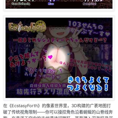
在《EcstasyForth》的像素世界里，3D构建的广袤地图打
破了传统视角限制——你可以操控角色沿着蜿蜒的山脊线奔