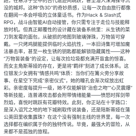
跑，在悬浮于空中的古代遗迹间跳跃，甚至潜入深海探寻沉
没的城邦。这种“伪3D”的奇妙质感，让每一次自由旅行都像
在翻阅一本会呼吸的立体童话书。作为Hack & Slash式
RPG，战斗由智能AI自动接管，你只需专注于走位与技能释
放时机。但真正颠覆性的设计藏在装备系统里：从生锈的菜
刀到发霉的面包，从破损的地图到玻璃弹珠，万物皆可穿
戴。一只烤鸡腿能提供临时火焰抗性，一本旧诗集可增加魔
法暴击率，甚至一枚生锈的钥匙都能解锁隐藏属性——这种
“万物皆装备”的设定，让每次捡垃圾都充满开盲盒的惊喜。
而女主角斯蒂娅的存在，更是将“羁绊”刻进了成长体系。这
位银发少女拥有“情感共鸣”体质：当你们在篝火旁分享故
事、在星空下完成“亲密仪式”，她的瞳孔会渐次绽放出虹
彩。亲密度每提升一级，她不仅能解锁“治愈之吻”“心灵震爆”
等新技能，连普通攻击都会附带情绪能量——愤怒时挥剑带
烈焰，喜悦时跳跃有花瓣特效。此刻，你正站在十字路口：
是深入诅咒之地的地下城刷取传说装备，还是陪斯蒂娅在蒲
公英田里收集露珠？在这个没有强制主线的世界里，每一次
选择都在编织属于你的独特传说。毕竟，最强大的冒险，从
来都不是孤独的旅程。