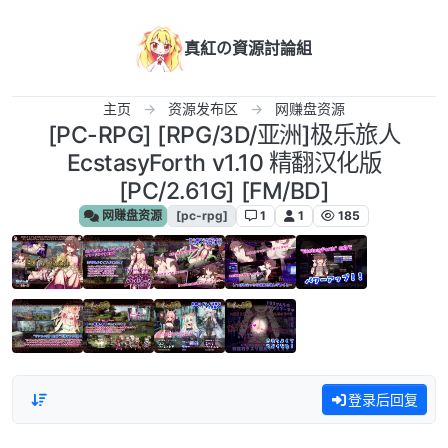
跳转至内容
真紅の資源討論組
主页
资源发布区
网赚盘资源
[PC-RPG] [RPG/3D/亚洲]极乐旅人
EcstasyForth v1.10 精翻汉化版
[PC/2.61G] [FM/BD]
网赚盘资源
[pc-rpg]
1
1
185
登录后回复