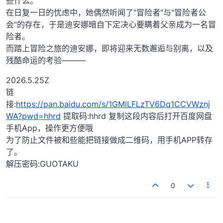
些什么。
在日复一日的忧虑中，她偶然听闻了"冒险者"与"冒险者公
会"的存在，于是迪安娜暗自下定决心要瞒着父亲成为一名冒
险者。
而踏上冒险之旅的迪安娜，即将迎来无数邂逅与别离，以及
残酷命运的考验———
2026.5.25Z
链
接:
https://pan.baidu.com/s/1GMlLFLzTV6Dq1CCVWznj
WA?pwd=hhrd
提取码:hhrd 复制这段内容后打开百度网盘
手机App，操作更方便哦
为了防止文件被和些能把链接做成二维码，用手机APP转存
了。
解压密码:GUOTAKU
0