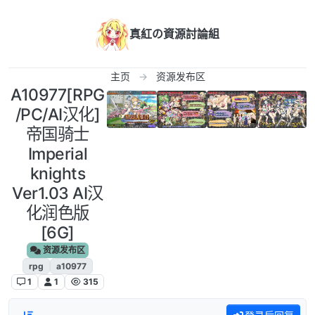
跳转至内容
真紅の資源討論組
主页
资源发布区
A10977[RPG
/PC/AI汉化]
帝国骑士
Imperial
knights
Ver1.03 AI汉
化润色版
[6G]
资源发布区
rpg
a10977
1
1
315