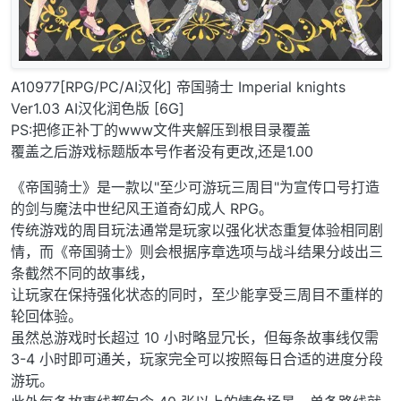
A10977[RPG/PC/AI汉化] 帝国骑士 Imperial knights
Ver1.03 AI汉化润色版 [6G]
PS:把修正补丁的www文件夹解压到根目录覆盖
覆盖之后游戏标题版本号作者没有更改,还是1.00
《帝国骑士》是一款以"至少可游玩三周目"为宣传口号打造
的剑与魔法中世纪风王道奇幻成人 RPG。
传统游戏的周目玩法通常是玩家以强化状态重复体验相同剧
情，而《帝国骑士》则会根据序章选项与战斗结果分歧出三
条截然不同的故事线，
让玩家在保持强化状态的同时，至少能享受三周目不重样的
轮回体验。
虽然总游戏时长超过 10 小时略显冗长，但每条故事线仅需
3-4 小时即可通关，玩家完全可以按照每日合适的进度分段
游玩。