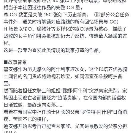
此外每条故事线都包含 40 张以上的情色场景，单条路线就
相当于本社团过往作品的完整 CG 量，
总 CG 数更是突破 150 张创下历史新高。（除部分公会任务
事件外，通关时将解锁对应路线的所有回忆场景与 CG）
H 场景以轮○、魔物奸等多样化的凌○场景为核心，描绘了
战败的女主角们拼命抵抗却仍无力反抗、惨遭敌人蹂躏的过
程。
这是一部专为喜爱此类情境的玩家打造的作品。
■故事背景
黛安娜作为历史悠久的阿什利家族次女，这个以培养优秀骑
士闻名的名门贵族将她视若珍宝，如同温室花朵般呵护备
至。
然而随着担任女骑士的姐姐"露娜·阿什利"突然离家失踪，家
族因出现逃亡者而被贬为"堕落贵族"，在帝国内部的话语权
日渐式微，最终走向没落……
看着在帝国军中担任骑士团长的父亲"罗伯特·阿什利"日渐消
瘦、苦恼不已的模样，
迪安娜开始思考自己能否为家族、尤其是最敬爱的父亲分担