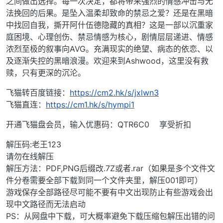
之间做出选择。每一次决定，都将带来强烈的情感冲击与无
法挽回的后果。是坠入温柔却致命的禁忌之爱？还是在黑暗
中找回自我，撕开阿什伍德隐藏的真相？这是一部以沉重家
庭困境、心理创伤、禁忌情感为核心，剧情层层递进、情感
浓烈至极的叙事向AVG。充满现实的绝望、病态的依恋、以
及逐渐失控的黑暗浪漫。欢迎来到Ashwood，这里没有救
赎，只有更深的沉沦。
飞猫转百度链接：
https://cm2.hk/s/jxlwn3
飞猫直连：
https://cm1.hk/s/hympi1
开通飞猫盘会员，输入优惠码：QTR6C0 享受折扣
解压码:老王123
请勿在线解压
解压方法：PDF,PNG后缀改.7Z或者.rar（如果是多个文件文
件分卷需要全部下载到同一个文件夹里，解压001即可）
游戏保存全部路径尽可能不要有中文出现防止有些游戏会出
现中文路径而无法启动
PS：从网盘中下载，可大概率避免下载压缩包解压出错的问