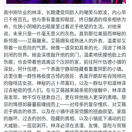
高中刚毕业的林泽，长期遭受同龄人的嘲笑与欺凌，内心早
已千疮百孔。他与患有重度抑郁症、终日酗酒的母亲相依为
命，在狭小阴暗的出租屋里过着近乎绝望的生活。对他来
说，未来只是一片毫无意义的灰色。直到那位美丽而神秘的
新邻居——艾薇搬来。艾薇拥有成熟迷人的外表、温柔却又
带着一丝危险的气质。她像一道突如其来的光，闯进了林泽
封闭的世界。她会深夜敲开他的房门，温柔地抚摸他脸上的
伤痕；也会带着他逃离这个压抑的家，前往阿什伍德小镇的
深处。阿什伍德，一个表面宁静却隐藏着重重阴影的小镇。
这里住着一群性格极度古怪的居民：表面开朗却有自残倾向
的咖啡店女孩、神秘的占卜师寡妇、以及一群似乎知道林泽
过去秘密的怪人们。在与艾薇越来越亲密的接触中，林泽逐
渐发现，她不仅在拯救自己，更在将他拖入更深的黑暗。禁
忌的情感如藤蔓般缠绕而上——对母亲的复杂愧疚、对艾薇
近乎病态的依恋、以及在小镇中逐渐觉醒的扭曲欲望。家庭
的崩坏、过去的创伤、隐藏的真相、以及小镇底下涌动的巨
大威胁，一层层剥开。林泽必须在浪漫、友情、冒险与背叛