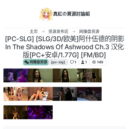
跳转至内容
真紅の資源討論組
主页
资源发布区
网赚盘资源
[PC-SLG] [SLG/3D/欧美]阿什伍德的阴影
In The Shadows Of Ashwood Ch.3 汉化
版[PC+安卓/1.77G] [FM/BD]
网赚盘资源
[pc-slg]
1
1
145