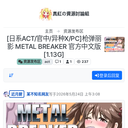
跳转至内容
真紅の資源討論組
主页
资源发布区
[日系ACT/官中/异种X/PC]枪弹丽
影 METAL BREAKER 官方中文版
[1.13G]
资源发布区
act
1
1
237
登录后回复
近月厨
某不知名网友
写于
2026年5月24日 上午3:08
最后由 编辑
离线