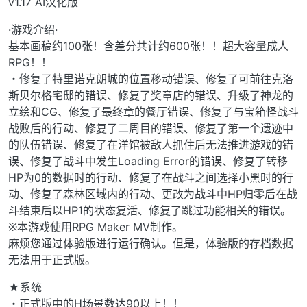
v1.17 AI汉化版
·游戏介绍·
基本画稿约100张！含差分共计约600张！！超大容量成人
RPG！！
・修复了特里诺克朗城的位置移动错误、修复了可前往克洛
斯贝尔格宅邸的错误、修复了奖章店的错误、升级了神龙的
立绘和CG、修复了最终章的餐厅错误、修复了与宝箱怪战斗
战败后的行动、修复了二周目的错误、修复了第一个遗迹中
的队伍错误、修复了在洋馆被敌人抓住后无法推进游戏的错
误、修复了战斗中发生Loading Error的错误、修复了转移
HP为0的数据时的行动、修复了在战斗之间选择小黑时的行
动、修复了森林区域内的行动、更改为战斗中HP归零后在战
斗结束后以HP1的状态复活、修复了跳过功能相关的错误。
※本游戏使用RPG Maker MV制作。
麻烦您通过体验版进行运行确认。但是，体验版的存档数据
无法用于正式版。
★系统
・正式版中的H场景数达90以上！！