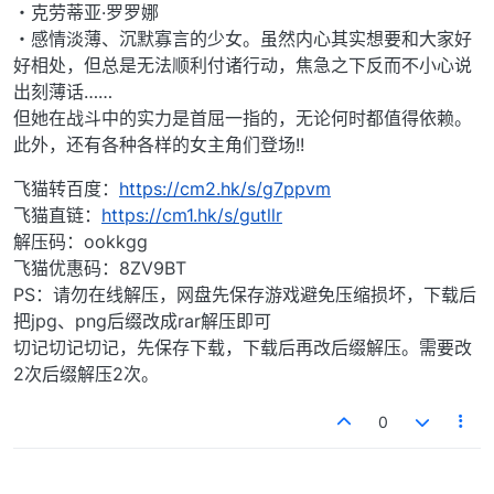
・克劳蒂亚·罗罗娜
・感情淡薄、沉默寡言的少女。虽然内心其实想要和大家好
好相处，但总是无法顺利付诸行动，焦急之下反而不小心说
出刻薄话……
但她在战斗中的实力是首屈一指的，无论何时都值得依赖。
此外，还有各种各样的女主角们登场!!
飞猫转百度：
https://cm2.hk/s/g7ppvm
飞猫直链：
https://cm1.hk/s/gutllr
解压码：ookkgg
飞猫优惠码：8ZV9BT
PS：请勿在线解压，网盘先保存游戏避免压缩损坏，下载后
把jpg、png后缀改成rar解压即可
切记切记切记，先保存下载，下载后再改后缀解压。需要改
2次后缀解压2次。
0