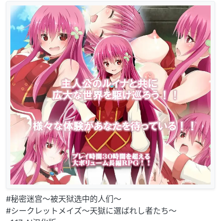
#秘密迷宫〜被天狱选中的人们〜
#シークレットメイズ〜天獄に選ばれし者たち〜