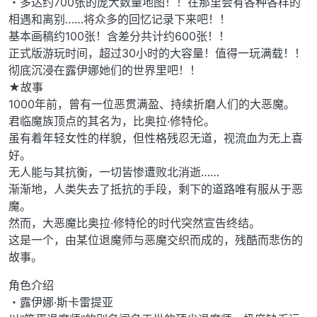
・多达约700张的庞大数量地图！！在那里会有各种各样的
相遇和离别……将众多的回忆记录下来吧！！
基本画稿约100张！含差分共计约600张！！
正式版游玩时间，超过30小时的大容量！值得一玩满载！！
彻底沉浸在露伊娜她们的世界里吧！！
★故事
1000年前，曾有一位恶贯满盈、持续折磨人们的大恶魔。
君临魔族顶点的其名为，比奥拉·修特伦。
虽有着年轻女性的样貌，但性格残忍无道，视流血为无上喜
好。
无人能与其抗衡，一切皆惨遭败北消逝……
渐渐地，人类失去了抵抗的手段，剩下的道路唯有服从于恶
魔。
然而，大恶魔比奥拉·修特伦的时代突然宣告终结。
这是一个，由某位退魔师与恶魔交织而成的，残酷而悲伤的
故事。
角色介绍
・露伊娜·斯卡雷提亚