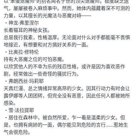
以"笨蛋退魔师"的别名闻名于世的顶尖退魔师。极度缺乏运
气，屡屡被卷入麻烦事中。然而，她体内蕴藏着深不可测的
力量，以其擅长的光魔法与恶魔对峙——
・神龙·弗里涅尔
长着猫耳的神秘女孩。
总是我行我素，性格温厚。无论面对什么对手都能毫不畏惧
地接近，有想要和对方搞好关系的一面。
・比奥拉·修特伦
持有大恶魔之位的可怕恶魔。
以欣赏他人的不幸为乐的残忍性格，或许是因为喜欢恶作
剧，经常做出一些奇怪的骚扰行为。
・弗朗西丝·玛莉耶
天真烂漫、总之情绪异常高昂的少女。因其行动力有时会让
露伊娜等人团团转，但完全没有恶意，因此任何人都被她所
感染。
・雪·法拉提耶
・居住在森林中，被自然所爱，乍一看是温柔的少女。但
是，也拥有病娇的一面，偶尔能见到危险的言行……惹她生
气会很危险。