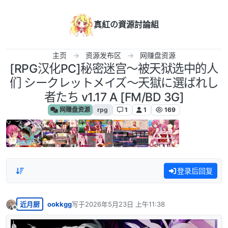
跳转至内容
真紅の資源討論組
主页
资源发布区
网赚盘资源
[RPG汉化PC]秘密迷宫〜被天狱选中的人
们 シークレットメイズ〜天獄に選ばれし
者たち v1.17 A [FM/BD 3G]
网赚盘资源
rpg
1
1
169
登录后回复
近月厨
ookkgg
写于
2026年5月23日 上午11:38
最后由 编辑
离线