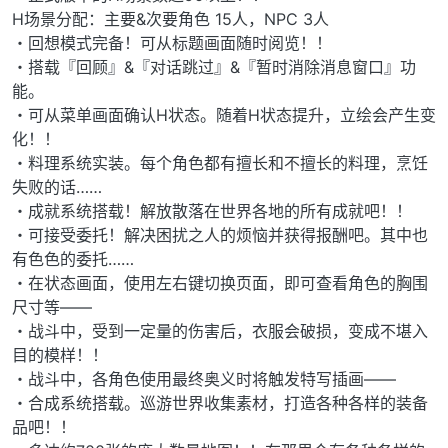
H场景分配：主要&次要角色 15人，NPC 3人
・回想模式完备！可从标题画面随时阅览！！
・搭载『回顾』&『对话跳过』&『暂时消除消息窗口』功
能。
・可从菜单画面确认H状态。随着H状态提升，立绘会产生变
化！！
・料理系统实装。每个角色都有擅长和不擅长的料理，烹饪
失败的话……
・成就系统搭载！解放散落在世界各地的所有成就吧！！
・可接受委托！解决困扰之人的烦恼并获得报酬吧。其中也
有色色的委托……
・在状态画面，使用左右键切换页面，即可查看角色的胸围
尺寸等——
・战斗中，受到一定量的伤害后，衣服会破损，变成不堪入
目的模样！！
・战斗中，各角色使用最终奥义时将触发特写插画——
・合成系统搭载。巡游世界收集素材，打造各种各样的装备
品吧！！