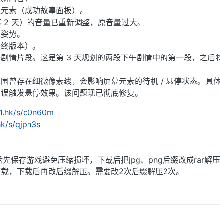
互元素（成功故事面板）。
第 2 天）的音量已重新调整，原音量过大。
个姿势。
最终版本）。
剧情片段。这是第 3 天规划的两段下午剧情中的第一段，之后
围曾存在细微像素线，会影响屏幕元素的待机 / 悬停状态。具
会误触发悬停效果。该问题现已彻底修复。
m1.hk/s/c0n60m
hk/s/qjph3s
先保存游戏避免压缩损坏，下载后把jpg、png后缀改成rar解
载，下载后再改后缀解压。需要改2次后缀解压2次。