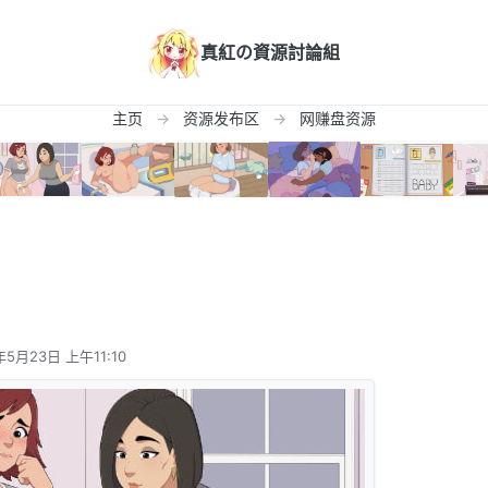
真紅の資源討論組
主页
资源发布区
网赚盘资源
年5月23日 上午11:10
辑