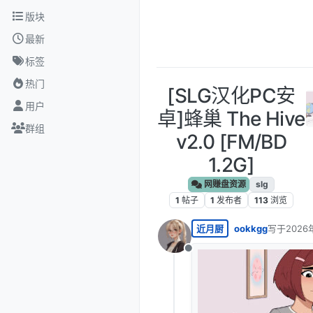
跳转至内容
版块
最新
标签
热门
[SLG汉化PC安
用户
卓]蜂巢 The Hive
群组
v2.0 [FM/BD
1.2G]
网赚盘资源
slg
1
帖子
1
发布者
113
浏览
近月厨
ookkgg
写于
2026
最后由 编
离线