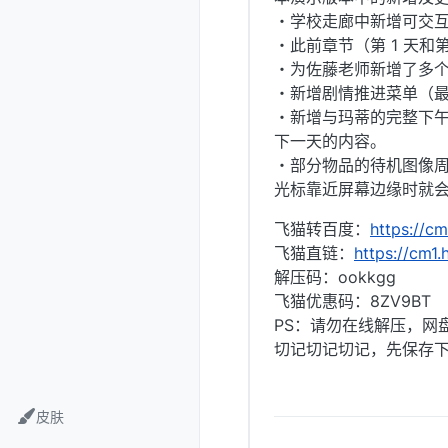
・学校走廊中新增可交
・此前章节（第 1 天和
・为佐藤老师新增了多
・新增剧情推进菜单（
・新增与玛蒂的完整下午
下一天的内容。
・部分物品的待机图像周
光标靠近屏幕边缘时就
飞猫转百度：
https://c
飞猫直链：
https://cm1.
解压码：ookkgg
飞猫优惠码：8ZV9BT
PS：请勿在线解压，网盘
切记切记切记，先保存下
皮肤