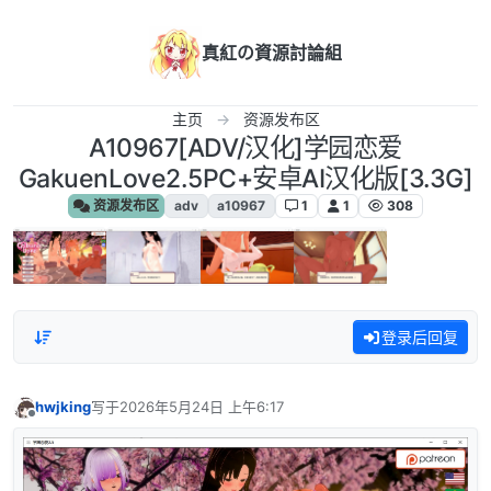
跳转至内容
真紅の資源討論組
主页
资源发布区
A10967[ADV/汉化]学园恋爱
GakuenLove2.5PC+安卓AI汉化版[3.3G]
资源发布区
adv
a10967
1
1
308
登录后回复
hwjking
写于
2026年5月24日 上午6:17
最后由 编辑
离线