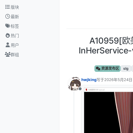
跳转至内容
版块
最新
标签
热门
A10959[
用户
InHerServi
群组
资源发布区
slg
hwjking
写于
2026年5月24日
最后由 编辑
离线