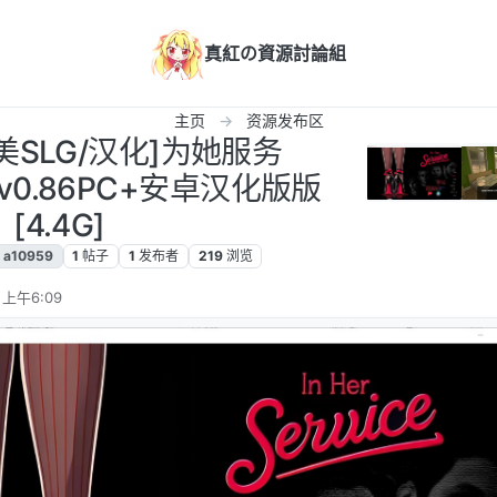
真紅の資源討論組
主页
资源发布区
欧美SLG/汉化]为她服务
ce-v0.86PC+安卓汉化版版
[4.4G]
a10959
1
帖子
1
发布者
219
浏览
 上午6:09