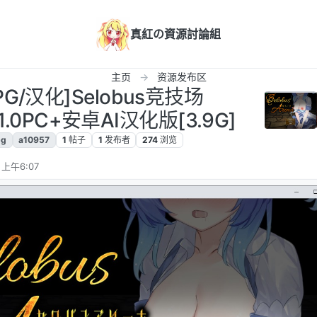
真紅の資源討論組
主页
资源发布区
RPG/汉化]Selobus竞技场
a1.0PC+安卓AI汉化版[3.9G]
pg
a10957
1
帖子
1
发布者
274
浏览
 上午6:07