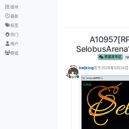
跳转至内容
版块
最新
标签
热门
A10957[
用户
SelobusAren
群组
资源发布区
r
hwjking
写于
2026年5月24日
最后由 编辑
在线