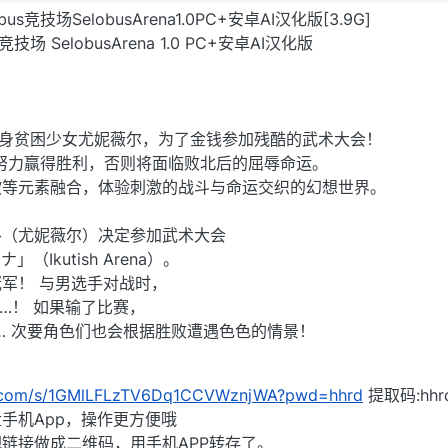
obus竞技场SelobusArena1.0PC+安卓AI汉化版[3.9G]
场 SelobusArena 1.0 PC+安卓AI汉化版
场，化身贫困少女尤妮薇尔，为了金钱参加残酷的武术大会！
努力赢得胜利，否则将面临败北后的屈辱命运。
吹等元素融合，体验刺激的战斗与命运交织的幻想世界。
ル（尤妮薇尔）决定参加武术大会
Ikutish Arena）。
军！ 与男选手对战时，
…！ 如果输了比赛，
…… 次要角色们也会根据胜败遭遇色色的情景！
du.com/s/1GMlLFLzTV6Dq1CCVWznjWA?pwd=hhrd
提取码:hhr
手机App，操作更方便哦
链接做成二维码，用手机APP转存了。