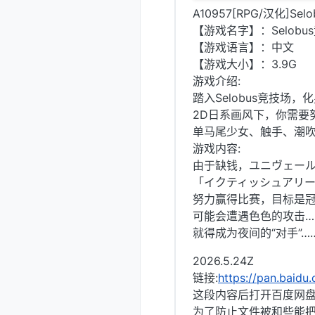
A10957[RPG/汉化]Sel
【游戏名字】：Selobus竞技
【游戏语言】：中文
【游戏大小】：3.9G
游戏介绍:
踏入Selobus竞技
2D日系画风下，你需要
单马尾少女、触手、潮
游戏内容:
由于缺钱，ユニヴェー
「イクティッシュアリーナ」（
努力赢得比赛，目标是冠
可能会遭遇色色的攻击…
就得成为夜间的“对手”
2026.5.24Z
链接:
https://pan.bai
这段内容后打开百度网盘
为了防止文件被和些能把