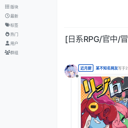
跳转至内容
版块
最新
标签
热门
[日系RPG/官中/
用户
群组
近月厨
某不知名网友
写于
2
最后由
离线