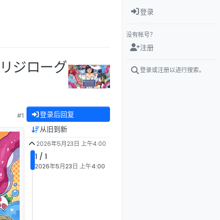
登录
没有帐号？
注册
e リジローグ
登录或注册以进行搜索。
登录后回复
#1
从旧到新
2026年5月23日 上午4:00
1 / 1
2026年5月23日 上午4:00