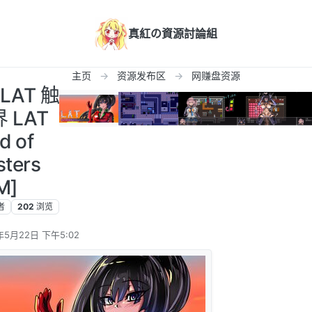
真紅の資源討論組
主页
资源发布区
网赚盘资源
LAT 触
LAT
d of
sters
M]
者
202
浏览
年5月22日 下午5:02
辑