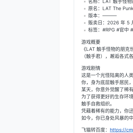
️名称：LAT 触手怪
️原名：LAT The Punk 
️版本：———
️贩卖日：2026 年 5 
️标签：#RPG #官中
游戏概要
《LAT 触手怪物的朋
（触手君），邂逅各式
游戏剧情
这是一个光怪陆离的人
你，身为底层触手居民
某天，你意外觉醒了稀
为了获得更好的生存环
触手自救组织。
凭藉着稀有的能力，你
如今，你已身处风暴的中
飞猫转百度：
https://c