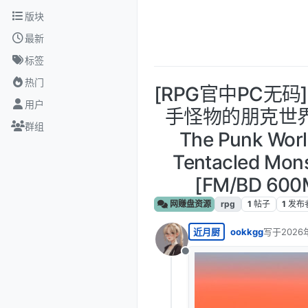
跳转至内容
版块
最新
标签
热门
[RPG官中PC无码]
用户
手怪物的朋克世界 
群组
The Punk Worl
Tentacled Mon
[FM/BD 600
网赚盘资源
rpg
1
帖子
1
发布
近月厨
ookkgg
写于
2026
最后由 编
离线