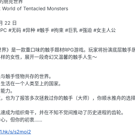
物的朋克世界
World of Tentacled Monsters
月 22 日
 #PC #无码 #异种 #触手 #拘束 #巨乳 #强迫 #女主人公
克世界》是一款重口味的触手题材RPG游戏。玩家将扮演底层触手
各样的女性，展开一段奇幻又温馨的触手人生～
类与触手怪物共存的世界。
，生活在一个人类至上的国家。
有能力。
境，也为了报答多次拯救过你的触手（大师），你顺水推舟的选
迅速成为组织骨干，并在不知不觉间推动了历史进程的齿轮。
心，但你的初衷……
m1.hk/s/s2moi2