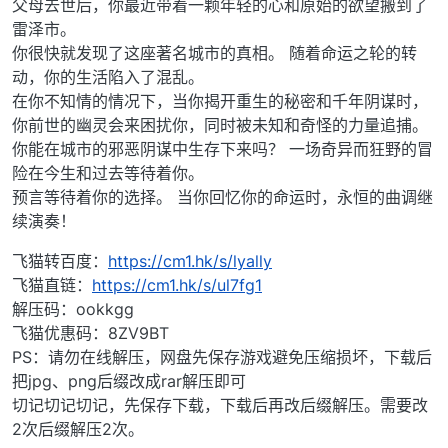
父母去世后，你最近带着一颗年轻的心和原始的欲望搬到了
雷泽市。
你很快就发现了这座著名城市的真相。 随着命运之轮的转
动，你的生活陷入了混乱。
在你不知情的情况下，当你揭开重生的秘密和千年阴谋时，
你前世的幽灵会来困扰你，同时被未知和奇怪的力量追捕。
你能在城市的邪恶阴谋中生存下来吗？ 一场奇异而狂野的冒
险在今生和过去等待着你。
预言等待着你的选择。 当你回忆你的命运时，永恒的曲调继
续演奏！
飞猫转百度：
https://cm1.hk/s/lyally
飞猫直链：
https://cm1.hk/s/ul7fg1
解压码：ookkgg
飞猫优惠码：8ZV9BT
PS：请勿在线解压，网盘先保存游戏避免压缩损坏，下载后
把jpg、png后缀改成rar解压即可
切记切记切记，先保存下载，下载后再改后缀解压。需要改
2次后缀解压2次。