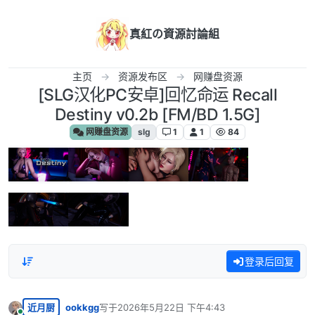
跳转至内容
真紅の資源討論組
主页
资源发布区
网赚盘资源
[SLG汉化PC安卓]回忆命运 Recall
Destiny v0.2b [FM/BD 1.5G]
网赚盘资源
slg
1
1
84
登录后回复
近月厨
ookkgg
写于
2026年5月22日 下午4:43
最后由 编辑