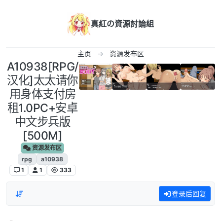
跳转至内容
真紅の資源討論組
主页
资源发布区
A10938[RPG/
汉化]太太请你
用身体支付房
租1.0PC+安卓
中文步兵版
[500M]
资源发布区
rpg
a10938
1
1
333
登录后回复