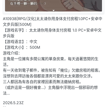
A10938[RPG/汉化]太太请你用身体支付房租1.0PC+安卓中
文步兵版[500M]
【游戏名字】: 太太请你用身体支付房租 1.0 PC+安卓中文
步兵版
【游戏语言】：中文
【游戏大小】：500M
游戏介绍：
主角是一位擁有多間公寓的單身房東，每天過著悠閒的生
活，
有一天收到電子郵件，被告知有「幾位」欠繳房租的租客。
沒想到去拜訪後各個都是漂亮可愛的太太來跟你交涉。
三人都因為有各自的家裡因素而無法繳納房租。
（或許這是一個好機會…）主角腦中浮現出一個邪惡的想
法…
2026.5.23Z