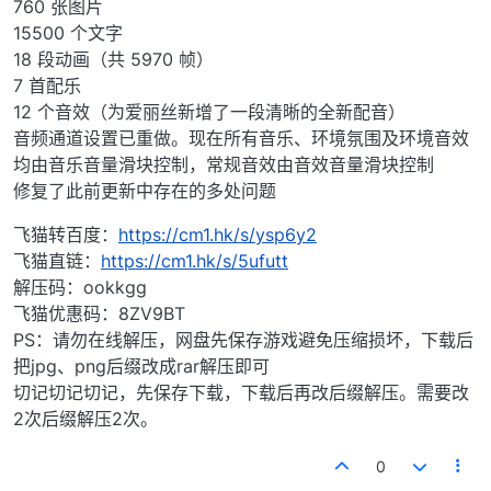
760 张图片
15500 个文字
18 段动画（共 5970 帧）
7 首配乐
12 个音效（为爱丽丝新增了一段清晰的全新配音）
音频通道设置已重做。现在所有音乐、环境氛围及环境音效
均由音乐音量滑块控制，常规音效由音效音量滑块控制
修复了此前更新中存在的多处问题
飞猫转百度：
https://cm1.hk/s/ysp6y2
飞猫直链：
https://cm1.hk/s/5ufutt
解压码：ookkgg
飞猫优惠码：8ZV9BT
PS：请勿在线解压，网盘先保存游戏避免压缩损坏，下载后
把jpg、png后缀改成rar解压即可
切记切记切记，先保存下载，下载后再改后缀解压。需要改
2次后缀解压2次。
0