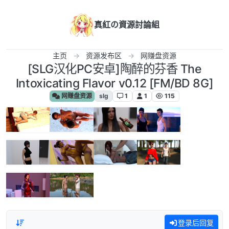
跳转至内容
真紅の資源討論組
主页
资源发布区
网赚盘资源
[SLG汉化PC安卓]陶醉的芬香 The
Intoxicating Flavor v0.12 [FM/BD 8G]
网赚盘资源
slg
1
1
115
登录后回复