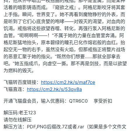
抖，他从怀中取出一枚扭曲的戒指。那不是金属，而是某种
活着的暗影铸造而成。『窥欲之戒』。阿格尼斯咬牙将其套
上手指。瞬间，世界变了。她不再看到魔物狰狞的外表，而
是听到了它们心底贪婪的咆哮——对毁灭的渴望，对血肉的
饥渴。戒指将这些欲望吞噬、转化，再强行泵入阿格尼斯的
血管。“呃啊啊啊——！”不属于她的力量在血管里奔涌。阿
格尼斯猛地抬头，原本碧绿的瞳孔已化作熔岩般的血红。抬
起空无一物的右手，虽然没有火焰，但那戒指正将整片战场
的恶意汇聚于她的指尖。“既然你们想要……那就全部拿去
吧。”她五指成爪，向虚空一撕。那不再是剑技，而是以欲望
为燃料的毁灭。
飞猫转百度链接：
https://cm2.hk/s/maf7ce
飞猫直连：
https://cm2.hk/s/53qv8a
开通飞猫盘会员，输入优惠码：QTR6C0 享受折扣
解压码:老王123
请勿在线解压
解压方法：PDF,PNG后缀改.7Z或者.rar（如果是多个文件文