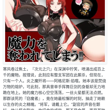
寒风卷过焦土，『次元之穴』在深渊中狞笑，喷涌出成百上
千的魔物。按理说，此刻应有整支军团在此厮杀，但现在，
只有一个人。炎之魔歼将——阿格尼斯·焰噬。她本该是焚烧
万物的熔炉，可此刻，那具曾单手挥舞巨剑的身躯却无力地
跪在地上。她的魔力核心空空荡荡，一丝火星都无法点燃。
那群该死的『窃魔者』，竟在她最松懈的时刻，抽走了她赖
以生存的炎之精魄。“将军，请戴上它。”副官的声音在颤