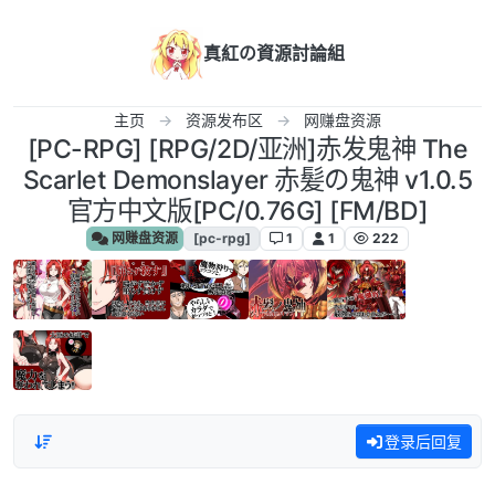
跳转至内容
真紅の資源討論組
主页
资源发布区
网赚盘资源
[PC-RPG] [RPG/2D/亚洲]赤发鬼神 The
Scarlet Demonslayer 赤髪の鬼神 v1.0.5
官方中文版[PC/0.76G] [FM/BD]
网赚盘资源
[pc-rpg]
1
1
222
登录后回复