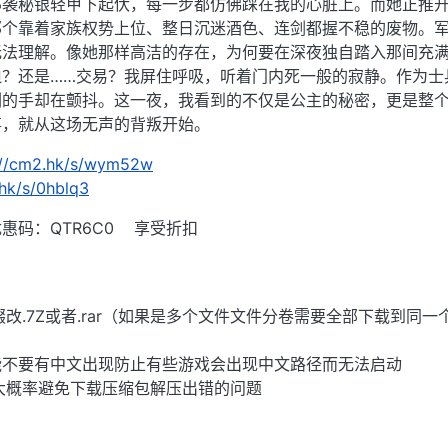
那袭秘银轻甲下起伏，每一步都仿佛踩在我的心脏上。而她正推
那个靠着家族权势上位、整日沉迷酒色、连剑都握不稳的废物。
无法理解。像她那样高洁的存在，为何要在深夜独自踏入那间充
迫？还是……交易？我屏住呼吸，听着门内死一般的寂静。作为士
剑的手却在颤抖。这一夜，我看到的不仅是公主的秘密，更是整
事，就从这场无声的背叛开始。
://cm2.hk/s/wym52w
.hk/s/0hblq3
惠码：QTR6C0 享受折扣
后缀改.7Z或者.rar（如果是多个文件文件分卷需要全部下载到同一
能不要有中文出现防止有些游戏会出现中文路径而无法启动
大概率避免下载压缩包解压出错的问题