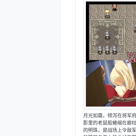
月光如霜，倾泻在将军
影里的老鼠般蜷缩在廊柱
的明珠，是战场上令敌军