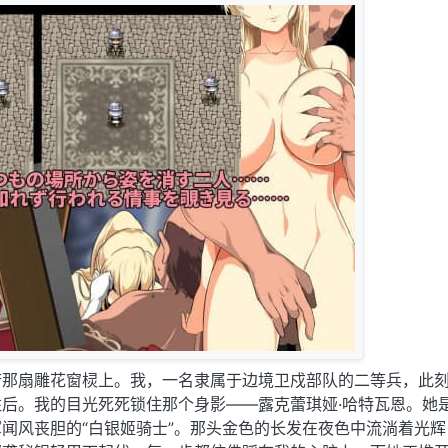
府那扇雕花窗棂上。我，一名隶属于边境卫戍部队的二等兵，此
后。我的目光死死锁住那个身影——露克蕾琪娅·哈特瓦恩。她
闻风丧胆的“白银姬骑士”。那头金色的长发在夜色中流淌着光辉