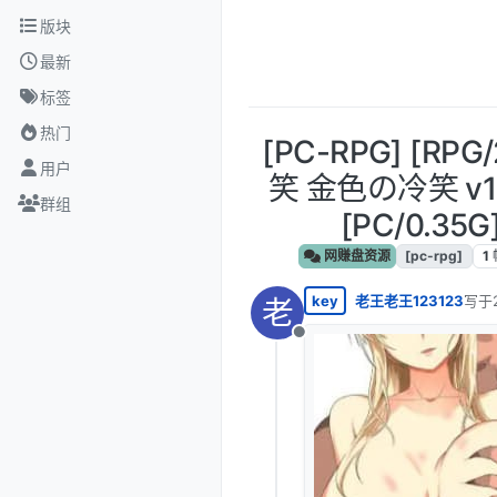
跳转至内容
版块
最新
标签
热门
[PC-RPG] [RP
用户
笑 金色の冷笑 v1
群组
[PC/0.35G
网赚盘资源
[pc-rpg]
1
key
老王老王123123
写于
老
最后
离线