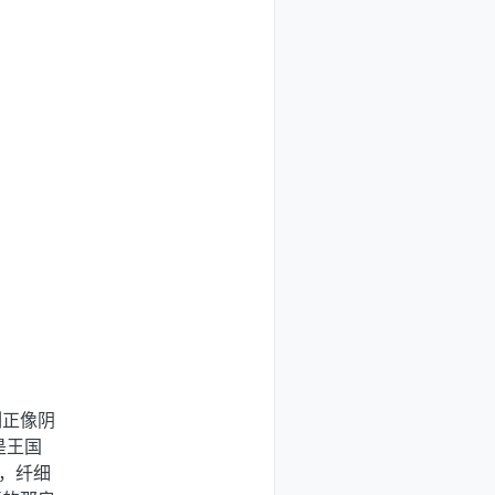
刻正像阴
是王国
，纤细