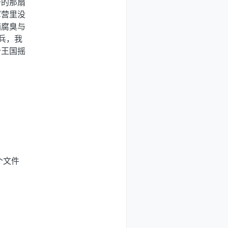
开的那扇
军营里没
满腐臭与
兵，我
个王国摇
个文件