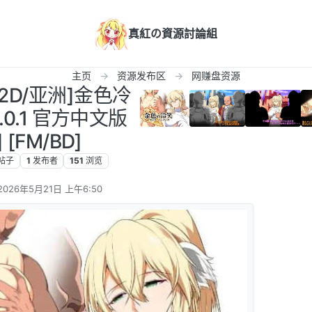
真紅の資源討論組
主页
资源发布区
网赚盘资源
G/2D/亚洲]金色冷
.0.1 官方中文版
] [FM/BD]
帖子
1
发布者
151
浏览
2026年5月21日 上午6:50
由 编辑