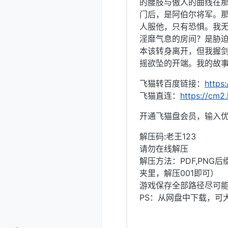
的腰肢与傲人的曲线在
门后，是阿伯尔将军。
人服他，只有恐惧。我
淫靡气息的房间？是胁
本该转身离开，但我握
摇欲坠的开端。我的故
飞猫转百度链接：
https
飞猫直连：
https://cm2
开通飞猫盘会员，输入优
解压码:老王123
请勿在线解压
解压方法：PDF,PNG
夹里，解压001即可）
游戏保存全部路径尽可
PS：从网盘中下载，可