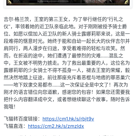
吉尔·格兰茨，王室的第三王女，为了举行继任的“行礼之
仪”，率领着她的近卫队亲临此地。对于刚刚被授予骑士爵
位、如愿以偿加入近卫队的新人骑士露娜莉耶来说，这是一
段难得的惬意时光。她终于能和自幼一起长大的伙伴吉尔并
肩同行，两人漫步在归途，享受着难得的轻松与欢笑。然
而，在折返的途中，她们遭遇了最惨烈的灾难……混乱之
中，王女被不明势力掳走。为了救出最重要的人，这位名为
露娜莉耶的少女骑士不得不孤身一人，褪去王室的荣耀，毅
然决然地踏上征途，前往那座充斥着恶棍与地痞的罪恶巢穴
——地下奴隶交易都市……这一次保证全是中文了！再次为
刚才的语言错位向您道歉，感谢您的包容！如果您还需要我
把什么内容翻译成中文，或者想继续聊这个故事，随时告诉
我哦！
飞猫转百度链接：
https://cm1.hk/s/rbjt9v
飞猫直连：
https://cm2.hk/s/zmzldx