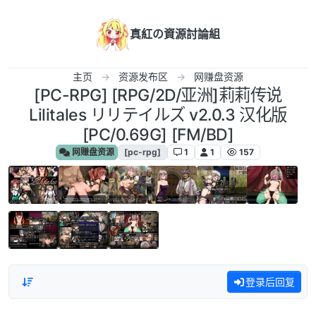
跳转至内容
真紅の資源討論組
主页
资源发布区
网赚盘资源
[PC-RPG] [RPG/2D/亚洲]莉莉传说
Lilitales リリテイルズ v2.0.3 汉化版
[PC/0.69G] [FM/BD]
网赚盘资源
[pc-rpg]
1
1
157
登录后回复