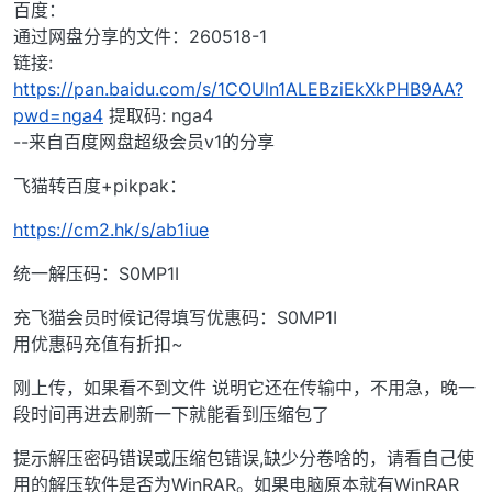
百度：
通过网盘分享的文件：260518-1
链接:
https://pan.baidu.com/s/1COUln1ALEBziEkXkPHB9AA?
pwd=nga4
提取码: nga4
--来自百度网盘超级会员v1的分享
飞猫转百度+pikpak：
https://cm2.hk/s/ab1iue
统一解压码：S0MP1I
充飞猫会员时候记得填写优惠码：S0MP1I
用优惠码充值有折扣~
刚上传，如果看不到文件 说明它还在传输中，不用急，晚一
段时间再进去刷新一下就能看到压缩包了
提示解压密码错误或压缩包错误,缺少分卷啥的，请看自己使
用的解压软件是否为WinRAR。如果电脑原本就有WinRAR