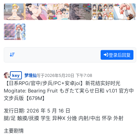
登录后回复
key
梦境仙
写于
2026年5月20日 下午7:08
最后由 编辑
离线
【日系RPG/官中/步兵/PC+安卓joi】新花结实好时光
Mogitate: Bearing Fruit もぎたて実らせ日和 v1.01 官方中
文步兵版【679M】
发行日期: 2026 年 5 月 16 日
腿/足 触摸/抚摸 学生 异种X 分娩 内射/中出 怀孕 外射
主要剧情