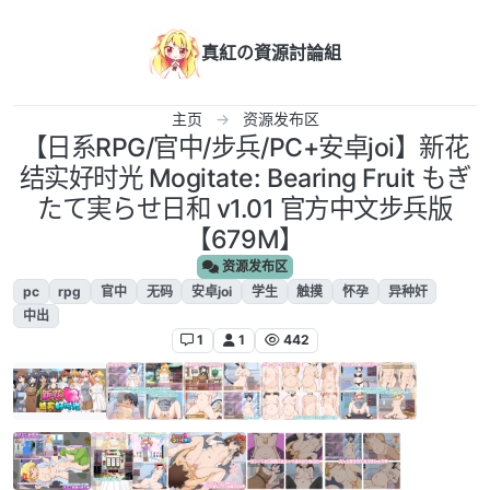
跳转至内容
真紅の資源討論組
主页
资源发布区
【日系RPG/官中/步兵/PC+安卓joi】新花
结实好时光 Mogitate: Bearing Fruit もぎ
たて実らせ日和 v1.01 官方中文步兵版
【679M】
资源发布区
pc
rpg
官中
无码
安卓joi
学生
触摸
怀孕
异种奸
中出
1
1
442