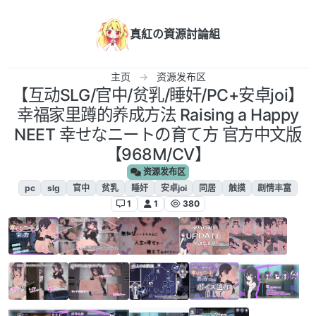
跳转至内容
真紅の資源討論組
主页
资源发布区
【互动SLG/官中/贫乳/睡奸/PC+安卓joi】
幸福家里蹲的养成方法 Raising a Happy
NEET 幸せなニートの育て方 官方中文版
【968M/CV】
资源发布区
pc
slg
官中
贫乳
睡奸
安卓joi
同居
触摸
剧情丰富
1
1
380