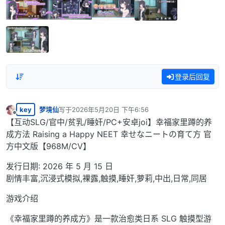
登录后回复
key
梦境仙
写于
2026年5月20日 下午6:56
最后由 编辑
离线
【互动SLG/官中/贫乳/睡奸/PC+安卓joi】幸福家里蹲的养
成方法 Raising a Happy NEET 幸せなニートの育て方 官
方中文版【968M/CV】
发行日期: 2026 年 5 月 15 日
剧情丰富,沉浸式模拟,裸露,触摸,睡奸,萝莉,中出,日常,同居
游戏介绍
《幸福家里蹲的养成方》是一款治愈类日系 SLG 触摸型游