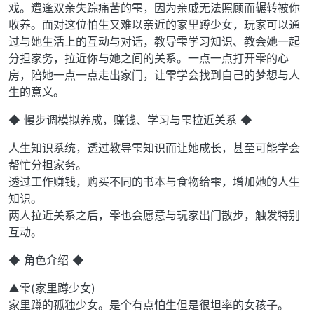
戏。遭逢双亲失踪痛苦的雫，因为亲戚无法照顾而辗转被你
收养。面对这位怕生又难以亲近的家里蹲少女，玩家可以通
过与她生活上的互动与对话，教导雫学习知识、教会她一起
分担家务，拉近你与她之间的关系。一点一点打开雫的心
房，陪她一点一点走出家门，让雫学会找到自己的梦想与人
生的意义。
◆ 慢步调模拟养成，赚钱、学习与雫拉近关系 ◆
人生知识系统，透过教导雫知识而让她成长，甚至可能学会
帮忙分担家务。
透过工作赚钱，购买不同的书本与食物给雫，增加她的人生
知识。
两人拉近关系之后，雫也会愿意与玩家出门散步，触发特别
互动。
◆ 角色介绍 ◆
▲雫(家里蹲少女)
家里蹲的孤独少女。是个有点怕生但是很坦率的女孩子。