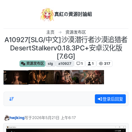
跳转至内容
真紅の資源討論組
主页
资源发布区
A10927[SLG/中文]沙漠潜行者沙漠追猎者
DesertStalkerv0.18.3PC+安卓汉化版
[7.6G]
资源发布区
slg
a10927
1
1
317
登录后回复
hwjking
写于
2026年5月21日 上午6:17
最后由 编辑
离线