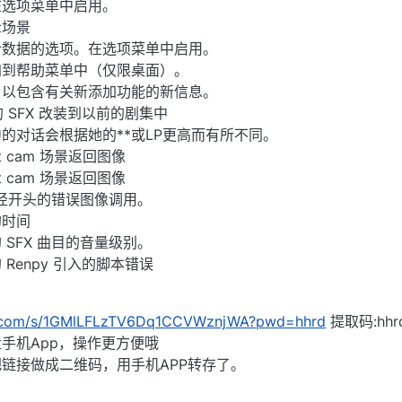
在选项菜单中启用。
示场景
计数据的选项。在选项菜单中启用。
加到帮助菜单中（仅限桌面）。
，以包含有关新添加功能的新信息。
 SFX 改装到以前的剧集中
的对话会根据她的**或LP更高而有所不同。
lt cam 场景返回图像
lt cam 场景返回图像
s 路径开头的错误图像调用。
的时间
SFX 曲目的音量级别。
Renpy 引入的脚本错误
du.com/s/1GMlLFLzTV6Dq1CCVWznjWA?pwd=hhrd
提取码:hhr
手机App，操作更方便哦
链接做成二维码，用手机APP转存了。