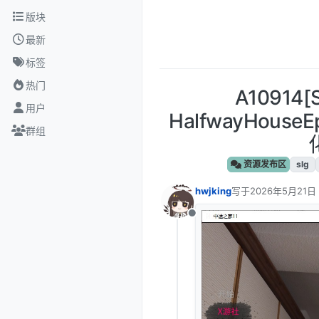
跳转至内容
版块
最新
标签
热门
A10914
用户
HalfwayHouse
群组
资源发布区
slg
hwjking
写于
2026年5月21日
最后由 编辑
离线