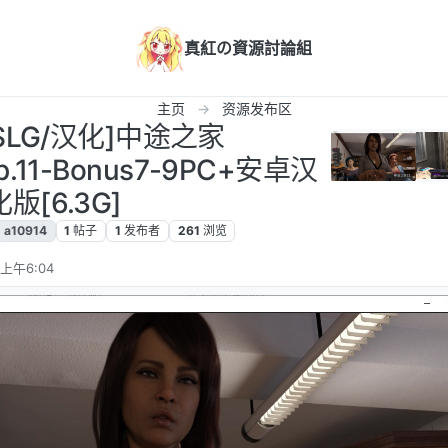
真紅の資源討論組
主页
资源发布区
[SLG/汉化]中途之家
Ep.11-Bonus7-9PC+安卓汉
化版[6.3G]
a10914
1
帖子
1
发布者
261
浏览
 上午6:04