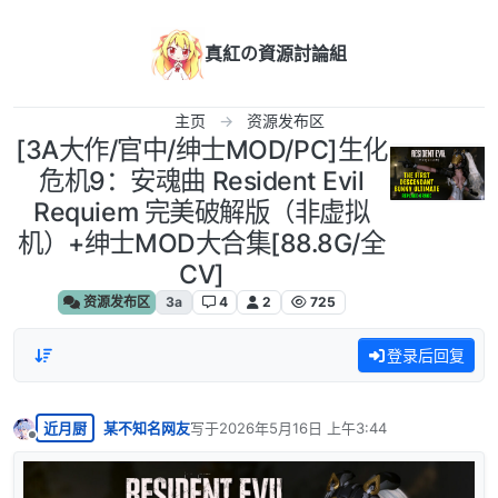
跳转至内容
真紅の資源討論組
主页
资源发布区
[3A大作/官中/绅士MOD/PC]生化
危机9：安魂曲 Resident Evil
Requiem 完美破解版（非虚拟
机）+绅士MOD大合集[88.8G/全
CV]
资源发布区
3a
4
2
725
登录后回复
近月厨
某不知名网友
写于
2026年5月16日 上午3:44
最后由 编辑
离线