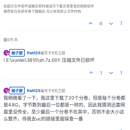
如提示文件损坏或解压密码错误可下载文章里发的两款软件
推荐各位先转存再下载解压 可以有效防止文件炸档
0
3月 后
柚子厨
fish123
编写于
8天之前
F
最后由 编辑
离线
! E:\xunlei\3810\sh.7z.001: 压缩文件已损坏
1
柚子厨
fish123
编写于
8天之前
F
最后由 编辑
离线
我稍微看了一下，我这里下载了20个分卷，但是每个分卷都
是4.8G，字节数到最后一位都是一样的，因此我猜测迅雷网
盘里没传全，至少最后一个分卷不在其中，否则不会大小这
么整齐，待我去uc的链接里面探查一番