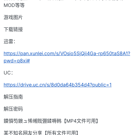
MOD等等
游戏图片
下载链接
迅雷：
https://pan.xunlei.com/s/VOsio5SjQji4Ga-rp650taS8A1?
pwd=q8xi#
UC：
https://drive.uc.cn/s/8d0da64b354d4?public=1
解压指南
解压密码
鏌愪笉鐭ュ悕缃戝弸鍒嗕韩【MP4文件可用】
某不知名网友分享【所有文件可用】