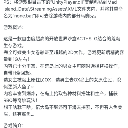
PS：将游戏根目录下的”UnityPlayer.dll”复制粘贴到Mad
Island_Data\StreamingAssets\XML文件夹内，并将其重命
名为”none.bat”即可去除游戏内的部分马赛克。
游戏概述：
这是一款自由度超高的开放世界沙盒ACT+SLG结合的荒岛
生存游戏。
完全可媲美少女卷轴甚至超越的2D大作，游戏更新后精简容
量到1G左右！
内容已十分丰富，在荒岛上的男女主可随时选择替换操作，
自带H全回想。
选女主被岛上原住民OX，选男主去OX岛上的女原住民，貌
似更新人鱼了~
内容丰富到爆炸，在岛上拾取各种材料搭建和生产，捕获
RBQ等奇妙玩法！
想干啥就干啥，偌大岛不够还可下海去探索，不但有人鱼美
眉，还有鲨鱼...
游戏简介：