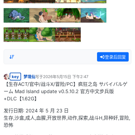
登录后回复
key
梦境仙
写于
2026年5月15日 下午2:47
最后由 编辑
离线
【生存ACT/官中/战斗X/冒险/PC】疯狂之岛 サバイバルゲ
ーム Mad Island update v0.5.10.2 官方中文步兵版
+DLC【1.62G】
发行日期: 2024 年 5 月 23 日
生存,沙盒,成人,血腥,开放世界,动作,探索,战斗H,异种奸,冒险,
恐怖