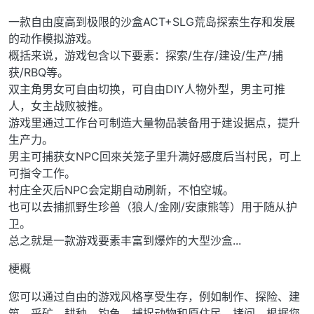
一款自由度高到极限的沙盒ACT+SLG荒岛探索生存和发展
的动作模拟游戏。
概括来说，游戏包含以下要素：探索/生存/建设/生产/捕
获/RBQ等。
双主角男女可自由切换，可自由DIY人物外型，男主可推
人，女主战败被推。
游戏里通过工作台可制造大量物品装备用于建设据点，提升
生产力。
男主可捕获女NPC回來关笼子里升满好感度后当村民，可上
可指令工作。
村庄全灭后NPC会定期自动刷新，不怕空城。
也可以去捕抓野生珍兽（狼人/金刚/安康熊等）用于随从护
卫。
总之就是一款游戏要素丰富到爆炸的大型沙盒...
梗概
您可以通过自由的游戏风格享受生存，例如制作、探险、建
筑、采矿、耕种、钓鱼、捕捉动物和原住民、拷问、根据您