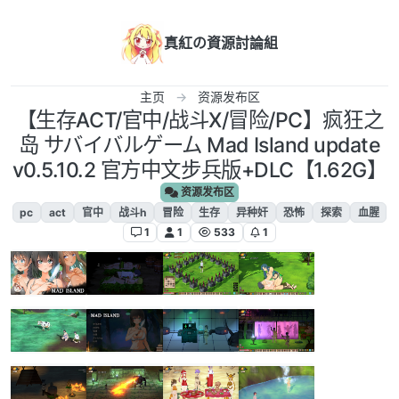
跳转至内容
真紅の資源討論組
主页
资源发布区
【生存ACT/官中/战斗X/冒险/PC】疯狂之
岛 サバイバルゲーム Mad Island update
v0.5.10.2 官方中文步兵版+DLC【1.62G】
资源发布区
pc
act
官中
战斗h
冒险
生存
异种奸
恐怖
探索
血腥
1
1
533
1