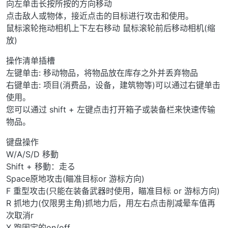
向左单击长按所按的方向移动
点击敌人或物体，接近点击的目标进行攻击和使用。
鼠标滚轮拖动相机上下左右移动 鼠标滚轮前后移动相机(缩
放)
操作清单插槽
左键单击: 移动物品，将物品放在库存之外并丢弃物品
右键单击: 项目(消费品，设备，建筑物等)可以通过右键单击
使用。
您可以通过 shift + 左键点击打开箱子或装备栏来快速传输
物品。
键盘操作
W/A/S/D 移動
Shift + 移動：走る
Space原地攻击(瞄准目标or 游标方向)
F 重型攻击(只能在装备武器时使用，瞄准目标 or 游标方向)
R 抓地力(仅限男主角)抓地力后，用左右点击削减晕车值再
次取消r
X 跑固定的on/off