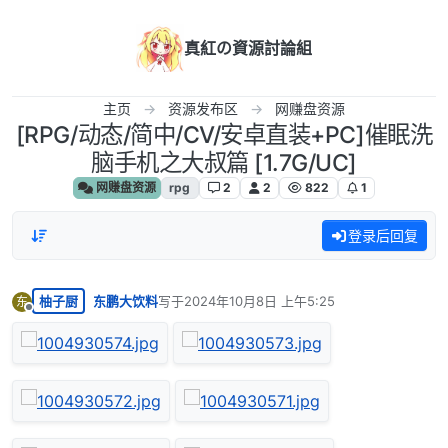
跳转至内容
真紅の資源討論組
主页
资源发布区
网赚盘资源
[RPG/动态/简中/CV/安卓直装+PC]催眠洗
脑手机之大叔篇 [1.7G/UC]
网赚盘资源
rpg
2
2
822
1
登录后回复
柚子厨
东鹏大饮料
写于
2024年10月8日 上午5:25
东
最后由 编辑
离线