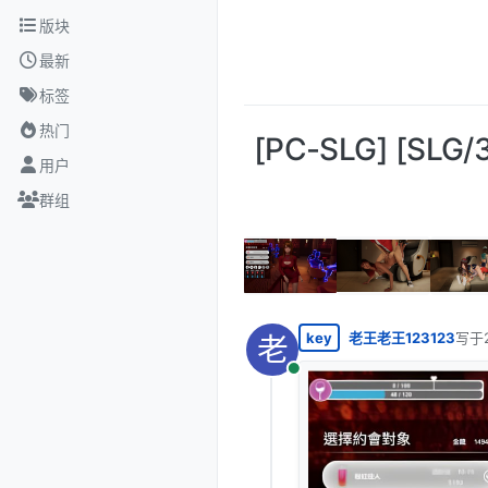
跳转至内容
版块
最新
标签
热门
[PC-SLG] [SLG
用户
群组
key
老王老王123123
写于
老
最后
在线