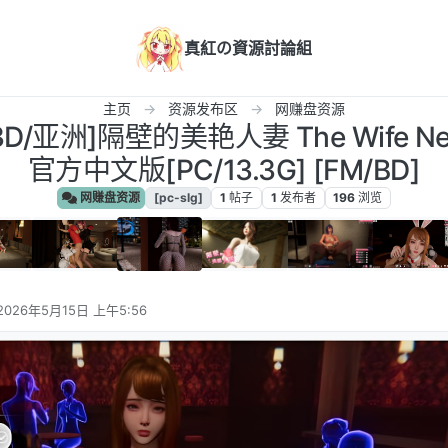
真紅の資源討論組
主页
资源发布区
网赚盘资源
/3D/亚洲]隔壁的美艳人妻 The Wife Next 
官方中文版[PC/13.3G] [FM/BD]
网赚盘资源
[pc-slg]
1
帖子
1
发布者
196
浏览
2026年5月15日 上午5:56
由 编辑