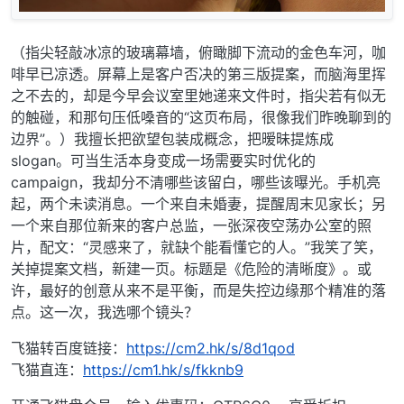
（指尖轻敲冰凉的玻璃幕墙，俯瞰脚下流动的金色车河，咖
啡早已凉透。屏幕上是客户否决的第三版提案，而脑海里挥
之不去的，却是今早会议室里她递来文件时，指尖若有似无
的触碰，和那句压低嗓音的“这页布局，很像我们昨晚聊到的
边界”。）我擅长把欲望包装成概念，把暧昧提炼成
slogan。可当生活本身变成一场需要实时优化的
campaign，我却分不清哪些该留白，哪些该曝光。手机亮
起，两个未读消息。一个来自未婚妻，提醒周末见家长；另
一个来自那位新来的客户总监，一张深夜空荡办公室的照
片，配文：“灵感来了，就缺个能看懂它的人。”我笑了笑，
关掉提案文档，新建一页。标题是《危险的清晰度》。或
许，最好的创意从来不是平衡，而是失控边缘那个精准的落
点。这一次，我选哪个镜头？
飞猫转百度链接：
https://cm2.hk/s/8d1qod
飞猫直连：
https://cm1.hk/s/fkknb9