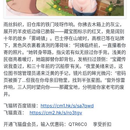
雨丝斜织，旧仓库的铁门吱呀作响。你拂去木箱上的灰尘，
展开的羊皮纸边缘已脆裂——藏宝图标示的红叉，竟是阔别
十年的故乡「雾崎镇」。巴士停在山坡时，高根已等在站牌
下，黑色风衣裹着清冽的薄荷味：“阿姨临终前，一直攥着你
寄的照片。”她转身带路，指尖若有似无掠过你手背。浅美的
民宿亮着暖灯，她踮脚替你卸背包，发梢扫过颈侧：“宝藏传
说我查过，和三十年前的‘沉船祭’有关。”夜里美绪来访，这
位图书馆管理员递来泛黄的手记，镜片后的眸光微闪：“密码
页被撕了…但我在你母亲旧物里，找到半张星图。”窗外惊雷
炸响，三人同时望向你——那藏宝地，分明是你家老宅的废
井。
飞猫转百度链接：
https://cm1.hk/s/sa7qwd
飞猫直连：
https://cm2.hk/s/ro3tgv
开通飞猫盘会员，输入优惠码：QTR6C0 享受折扣