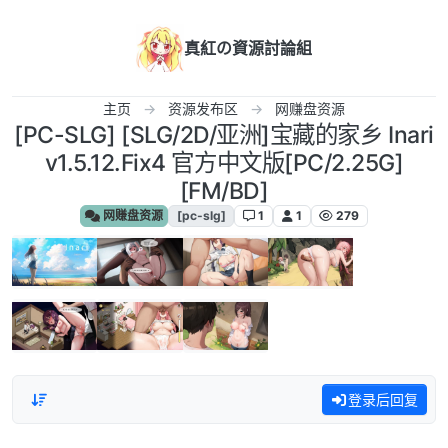
跳转至内容
真紅の資源討論組
主页
资源发布区
网赚盘资源
[PC-SLG] [SLG/2D/亚洲]宝藏的家乡 Inari
v1.5.12.Fix4 官方中文版[PC/2.25G]
[FM/BD]
网赚盘资源
[pc-slg]
1
1
279
登录后回复