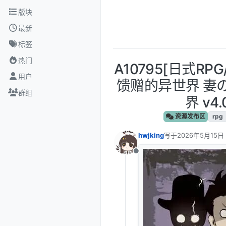
跳转至内容
版块
最新
标签
热门
A10795[日式RP
用户
馈赠的异世界 妻
群组
界 v4.
资源发布区
rpg
hwjking
写于
2026年5月15日
最后由 编辑
离线