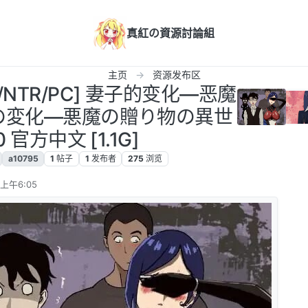
真紅の資源討論組
主页
资源发布区
G/NTR/PC] 妻子的变化—恶魔
の変化—悪魔の贈り物の異世
0 官方中文 [1.1G]
a10795
1
帖子
1
发布者
275
浏览
 上午6:05