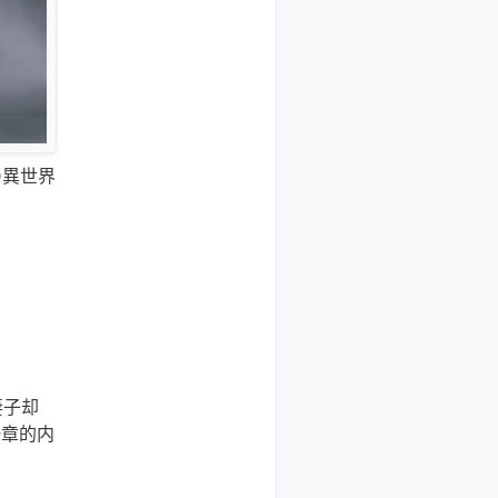
の異世界
妻子却
一章的内