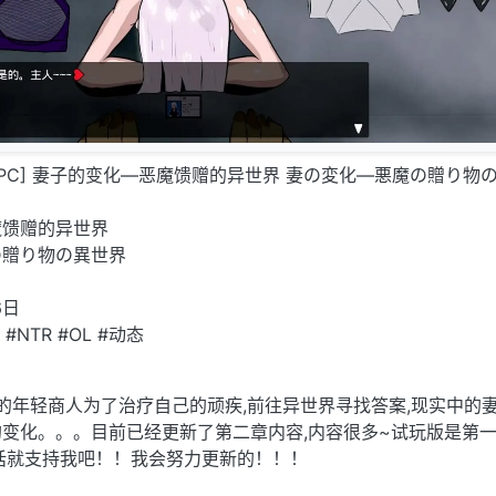
NTR/PC] 妻子的变化—恶魔馈赠的异世界 妻の変化—悪魔の贈り物
魔馈赠的异世界
の贈り物の異世界
6日
#NTR #OL #动态
成功的年轻商人为了治疗自己的顽疾,前往异世界寻找答案,现实中的
变化。。。目前已经更新了第二章内容,内容很多~试玩版是第
话就支持我吧！！我会努力更新的！！！