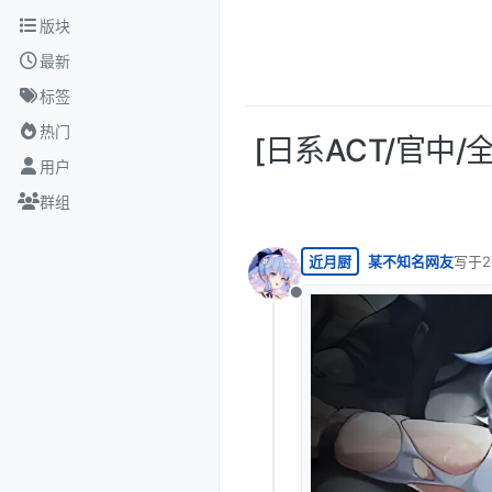
跳转至内容
版块
最新
标签
热门
[日系ACT/官中
用户
群组
近月厨
某不知名网友
写于
2
最后由
离线