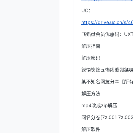
UC：
https://drive.uc.cn/s
飞猫盘会员优惠码：UXTI
解压指南
解压密码
鏌愪笉鐭ュ悕缃戝弸鍒嗕
某不知名网友分享【所
解压方法
mp4改成zip解压
同名分卷[7z.001 7z.
解压软件