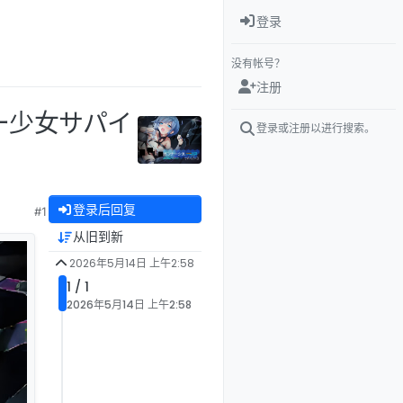
登录
没有帐号？
注册
ナー少女サパイ
登录或注册以进行搜索。
登录后回复
#1
从旧到新
2026年5月14日 上午2:58
1 / 1
2026年5月14日 上午2:58