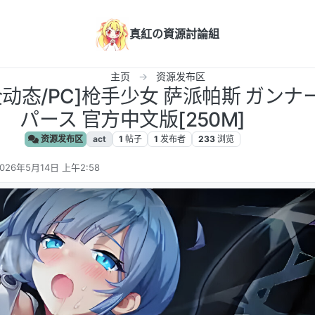
真紅の資源討論組
主页
资源发布区
/全动态/PC]枪手少女 萨派帕斯 ガン
パース 官方中文版[250M]
资源发布区
act
1
帖子
1
发布者
233
浏览
026年5月14日 上午2:58
 编辑