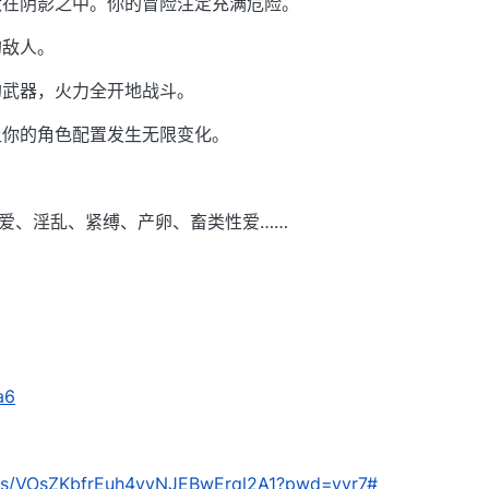
伏在阴影之中。你的冒险注定充满危险。
的敌人。
的武器，火力全开地战斗。
让你的角色配置发生无限变化。
性爱、淫乱、紧缚、产卵、畜类性爱……
a6
om/s/VOsZKbfrEuh4vyNJEBwErql2A1?pwd=yyr7#