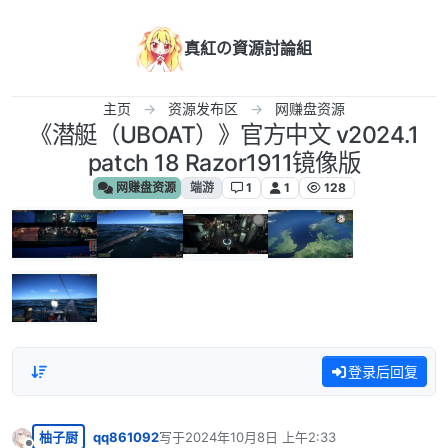
跳转至内容
真紅の資源討論組
主页
资源发布区
网赚盘资源
《潜艇（UBOAT）》官方中文 v2024.1
patch 18 Razor1911镜像版
网赚盘资源
端游
1
1
128
登录后回复
柚子厨
qq861092
写于
2024年10月8日 上午2:33
最后由 编辑