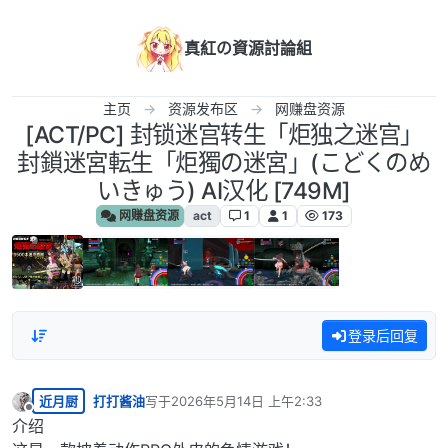
跳转至内容
真紅の資源討論組
主页
资源发布区
网赚盘资源
[ACT/PC] 封锁迷宫转生「炬独之迷宫」
封鎖迷宮転生「炬獨の迷宮」(こどくのめ
いきゅう) AI汉化 [749M]
网赚盘资源
act
1
1
173
登录后回复
近月厨
打打酱油
写于
2026年5月14日 上午2:33
最后由 编辑
离线
介绍