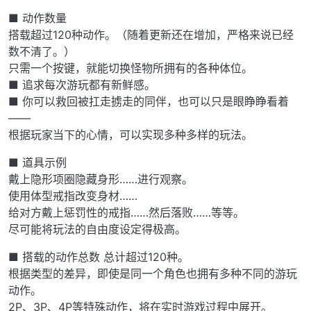
■ 动作数量
搭载超过120种动作。（随着更新还在增加，严格来说已经
数不清了。）
只需一个按键，就能切换怪物所拥有的各种体位。
■ 追求每次游玩都有新鲜感。
■ 你可以救回被扛走掳走的同伴，也可以只是眼睁睁看着
——
根据玩家当下的心情，可以实现多种多样的玩法。
■ 道具示例
戴上隐形项圈隐藏身形……进行观察。
使用体型戒指改变身材……
给对方戴上惩罚性的戒指……然后落败……等等。
尽可能将玩法的自由度设定得极高。
■ 搭载的动作总数 总计超过120种。
根据类型的差异，即使是同一个角色也拥有多种不同的游玩
动作。
2P、3P、4P等特殊动作，将在实时游戏过程中展开。