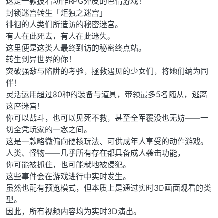
这是一款披着动作RPG外皮的色情游戏！
封锁迷宫转生「炬独之迷宫」
徘徊的人类们所造访的秘密迷宫。
有人在此死去，有人在此迷失。
这里便是这类人最终到访的秘密终点站。
转生到异世界的你！
突破强敌与陷阱的考验，拯救遇见的少女们，将她们纳为同
伴！
灵活运用超过80种的装备与道具，带领最多5名随从，逃离
这座迷宫！
你可以战斗，也可以见死不救，甚至全军覆没也无妨——一
切全凭玩家的一念之间。
这是一款略微偏向硬核玩法、可供成年人享受的动作游戏。
人类、怪物——几乎所有存在都具备成人袭击功能，
你可能被抓住，也可能就地被侵犯。
这些事件会在游戏进行中实时发生。
虽然也配有预览模式，但本质上是通过实时3D画面观看的类
型。
因此，所有视频内容均为实时3D演出。