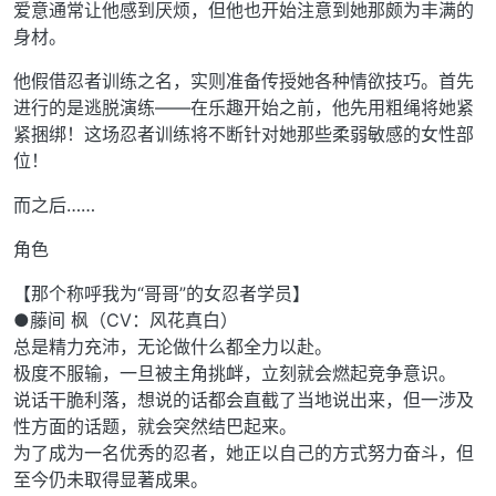
爱意通常让他感到厌烦，但他也开始注意到她那颇为丰满的
身材。
他假借忍者训练之名，实则准备传授她各种情欲技巧。首先
进行的是逃脱演练——在乐趣开始之前，他先用粗绳将她紧
紧捆绑！这场忍者训练将不断针对她那些柔弱敏感的女性部
位！
而之后……
角色
【那个称呼我为“哥哥”的女忍者学员】
●藤间 枫（CV：风花真白）
总是精力充沛，无论做什么都全力以赴。
极度不服输，一旦被主角挑衅，立刻就会燃起竞争意识。
说话干脆利落，想说的话都会直截了当地说出来，但一涉及
性方面的话题，就会突然结巴起来。
为了成为一名优秀的忍者，她正以自己的方式努力奋斗，但
至今仍未取得显著成果。