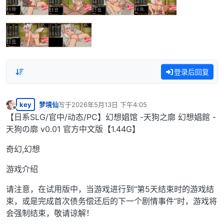
登录后回复
key
梦境仙
写于
2026年5月13日 下午4:05
最后由 编辑
离线
【日系SLG/官中/动态/PC】幻想娼馆 -天狗之廓 幻想娼館 -
天狗の廓 v0.01 官方中文版【1.44G】
奇幻,幻想
游戏介绍
请注意，在试用版中，当游戏进行到“第5天结束时的游戏结
束，或是完成首次债务偿还后的下一个剧情事件”时，游戏将
会强制结束，敬请谅解！