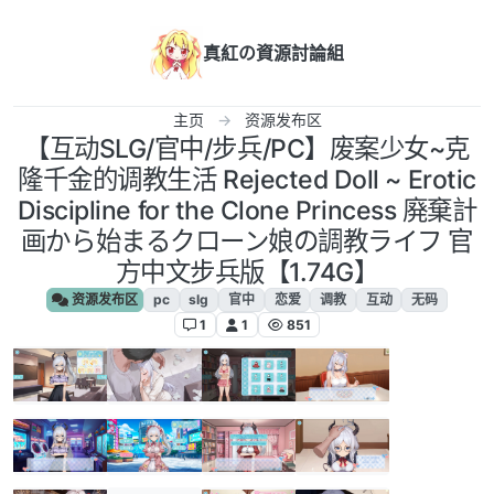
跳转至内容
真紅の資源討論組
主页
资源发布区
【互动SLG/官中/步兵/PC】废案少⼥~克
隆千⾦的调教⽣活 Rejected Doll ~ Erotic
Discipline for the Clone Princess 廃棄計
画から始まるクローン娘の調教ライフ 官
方中文步兵版【1.74G】
资源发布区
pc
slg
官中
恋爱
调教
互动
无码
1
1
851