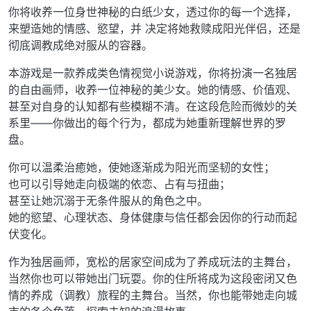
你将收养⼀位⾝世神秘的⽩纸少⼥，透过你的每⼀个选择，
来塑造她的情感、慾望，并 决定将她救赎成阳光伴侣，还是
彻底调教成绝对服从的容器。
本游戏是⼀款养成类⾊情视觉⼩说游戏，你将扮演⼀名独居
的⾃由画师，收养⼀位神秘的美少⼥。她的情感、价值观、
甚⾄对⾃⾝的认知都有些模糊不清。在这段危险⽽微妙的关
系⾥——你做出的每个⾏为，都成为她重新理解世界的罗
盘。
你可以温柔治癒她，使她逐渐成为阳光⽽坚韧的⼥性；
也可以引导她⾛向极端的依恋、占有与扭曲；
甚⾄让她沉溺于⽆条件服从的⻆⾊之中。
她的慾望、⼼理状态、⾝体健康与信任都会因你的⾏动⽽起
伏变化。
作为独居画师，宽松的居家空间成为了养成玩法的主舞台，
当然你也可以带她出⻔玩耍。你的住所将成为这段密闭⼜⾊
情的养成（调教）旅程的主舞台。当然，你也能带她⾛向城