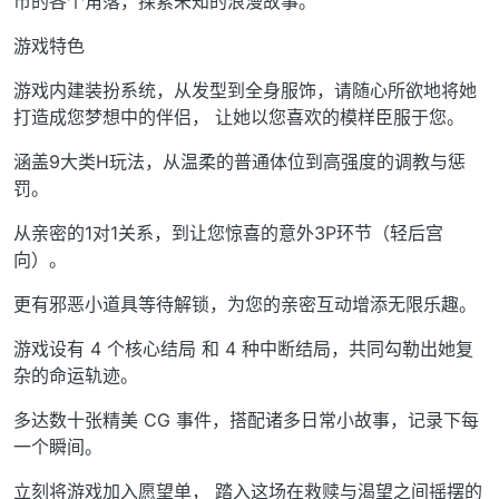
市的各个⻆落，探索未知的浪漫故事。
游戏特色
游戏内建装扮系统，从发型到全⾝服饰，请随⼼所欲地将她
打造成您梦想中的伴侣， 让她以您喜欢的模样⾂服于您。
涵盖9⼤类H玩法，从温柔的普通体位到⾼强度的调教与惩
罚。
从亲密的1对1关系，到让您惊喜的意外3P环节（轻后宫
向）。
更有邪恶⼩道具等待解锁，为您的亲密互动增添⽆限乐趣。
游戏设有 4 个核⼼结局 和 4 种中断结局，共同勾勒出她复
杂的命运轨迹。
多达数⼗张精美 CG 事件，搭配诸多⽇常⼩故事，记录下每
⼀个瞬间。
⽴刻将游戏加⼊愿望单， 踏⼊这场在救赎与渴望之间摇摆的