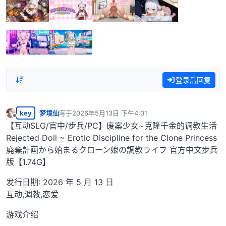
登录后回复
key
梦境仙
写于
2026年5月13日 下午4:01
最后由 编辑
离线
【互动SLG/官中/步兵/PC】废案少⼥~克隆千⾦的调教⽣活
Rejected Doll ~ Erotic Discipline for the Clone Princess
廃棄計画から始まるクローン娘の調教ライフ 官方中文步兵
版【1.74G】
发行日期: 2026 年 5 月 13 日
互动,调教,恋爱
游戏介绍