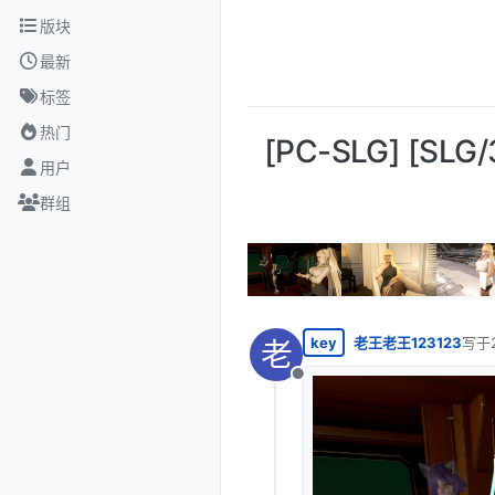
跳转至内容
版块
最新
标签
热门
[PC-SLG] [SL
用户
群组
key
老王老王123123
写于
老
最后
离线