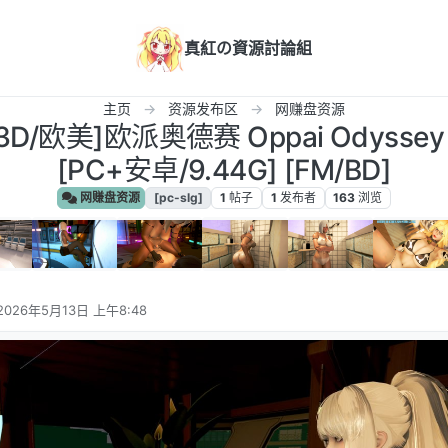
真紅の資源討論組
主页
资源发布区
网赚盘资源
G/3D/欧美]欧派奥德赛 Oppai Odyssey 
[PC+安卓/9.44G] [FM/BD]
网赚盘资源
[pc-slg]
1
帖子
1
发布者
163
浏览
2026年5月13日 上午8:48
由 编辑