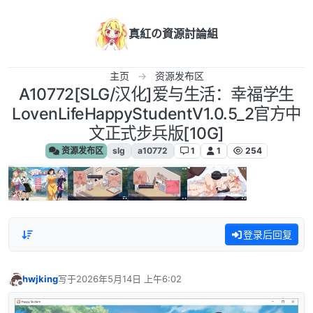
跳转至内容
真紅の資源討論組
主页
资源发布区
A10772[SLG/汉化]爱与生活：幸福学生
LovenLifeHappyStudentV1.0.5_2官方中
文正式步兵版[10G]
资源发布区
slg
a10772
1
1
254
登录后回复
hwjking
写于
2026年5月14日 上午6:02
最后由 编辑
离线