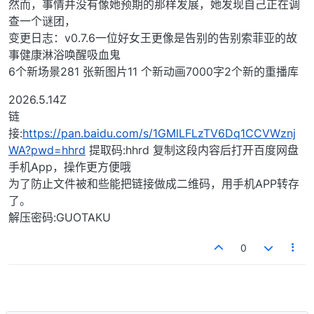
然而，事情并没有像她预期的那样发展，她发现自己正在调
查一个谜团，
变更日志：v0.7.6一位好女王更像是告别的告别索菲亚的故
事健康淋浴唤醒吸血鬼
6个新场景281 张新图片11 个新动画7000字2个新的重播库
2026.5.14Z
链
接:
https://pan.baidu.com/s/1GMlLFLzTV6Dq1CCVWznj
WA?pwd=hhrd
提取码:hhrd 复制这段内容后打开百度网盘
手机App，操作更方便哦
为了防止文件被和些能把链接做成二维码，用手机APP转存
了。
解压密码:GUOTAKU
0