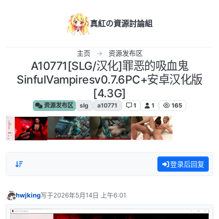
跳转至内容
真紅の資源討論組
主页
资源发布区
A10771[SLG/汉化]罪恶的吸血鬼
SinfulVampiresv0.7.6PC+安卓汉化版
[4.3G]
资源发布区
slg
a10771
1
1
165
登录后回复
hwjking
写于
2026年5月14日 上午6:01
最后由 编辑
离线