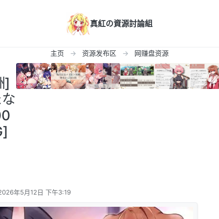
真紅の資源討論組
主页
资源发布区
网赚盘资源
洲]
たな
0
]
2026年5月12日 下午3:19
由 编辑