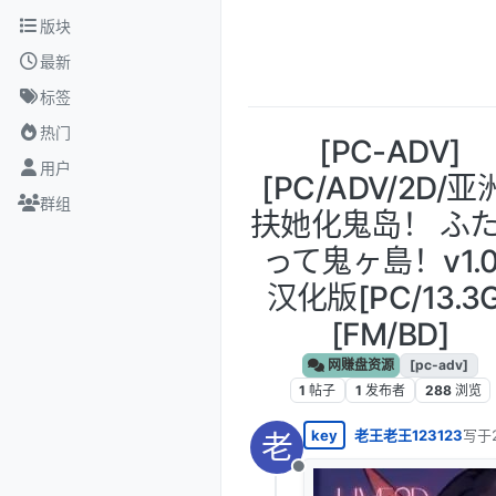
跳转至内容
版块
最新
标签
热门
[PC-ADV]
用户
[PC/ADV/2D/亚
群组
扶她化鬼岛！ ふ
って鬼ヶ島！v1.0
汉化版[PC/13.3G
[FM/BD]
网赚盘资源
[pc-adv]
1
帖子
1
发布者
288
浏览
key
老王老王123123
写于
老
最后
离线