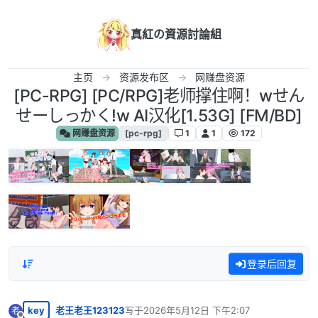
跳转至内容
真紅の資源討論組
主页
资源发布区
网赚盘资源
[PC-RPG] [PC/RPG]老师撑住啊！wせん
せーしっかく!w AI汉化[1.53G] [FM/BD]
网赚盘资源
[pc-rpg]
1
1
172
登录后回复
key
老王老王123123
写于
2026年5月12日 下午2:07
老
最后由 编辑