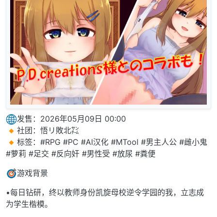
发售：2026年05月09日 00:00
社团：悟リ敗北㌠
标签：#RPG #PC #AI汉化 #MTool #男主人公 #雌小鬼
#萝莉 #足交 #反向奸 #男性受 #放尿 #粪便
游戏背景
•每日钻研，终以教师身份凯旋母校逆令学园的我，立志成
为学生楷模。