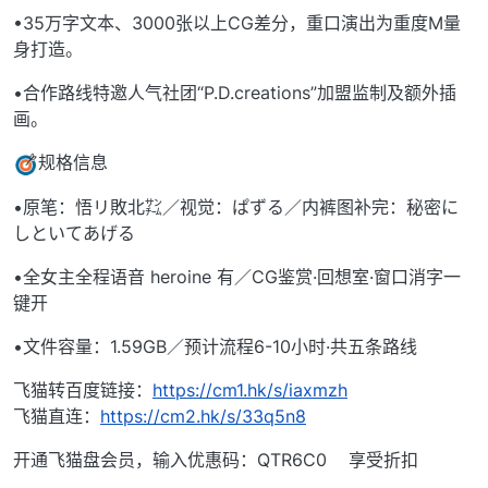
•35万字文本、3000张以上CG差分，重口演出为重度M量
身打造。
•合作路线特邀人气社团“P.D.creations”加盟监制及额外插
画。
规格信息
•原笔：悟リ敗北㌠／视觉：ぱずる／内裤图补完：秘密に
しといてあげる
•全女主全程语音 heroine 有／CG鉴赏·回想室·窗口消字一
键开
•文件容量：1.59GB／预计流程6-10小时·共五条路线
飞猫转百度链接：
https://cm1.hk/s/iaxmzh
飞猫直连：
https://cm2.hk/s/33q5n8
开通飞猫盘会员，输入优惠码：QTR6C0 享受折扣