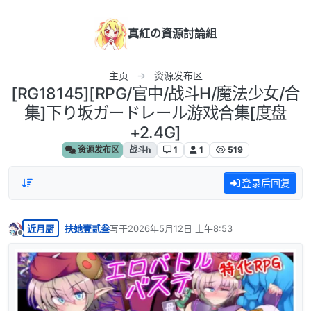
跳转至内容
真紅の資源討論組
主页
资源发布区
[RG18145][RPG/官中/战斗H/魔法少女/合
集]下り坂ガードレール游戏合集[度盘
+2.4G]
资源发布区
战斗h
1
1
519
登录后回复
近月厨
扶她壹贰叁
写于
2026年5月12日 上午8:53
最后由 编辑
离线