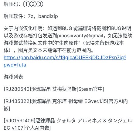
解压码：①②③
解压软件：7z，bandizip
关于内嵌汉化申明：如遇到BUG或漏翻请将截图和BUG说明
以及游戏存档打包发送到pinosixvanty@gmail，如无法继续
游戏尝试替换回文件中的"生肉原件"（记得先备份游戏本
体），图片类文本未翻译不在能力范围内。
https://pan.baidu.com/s/19gjcaOUEEkjDDJDzPsn7ig?
pwd=futa
游戏列表
[RJ280540]驱炼辉晶 艾梅狄乌斯[Steam官中]
[RJ435322]驱炼辉晶 克尔塔 祖母绿 EGver.1.15[官方AI内
嵌]
[RJ01591409]駆錬輝晶 クォルタ アルミネス & タンジェル
EG v1.07[个人AI内嵌]