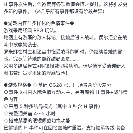
H 事件发生后，淫欲度等各项数值会随之提升。这将引发更
多新的事件。（※几乎所有事件都设有阶段差异）
●游戏内容与多样化的色情事件●
游戏采用经典 RPG 玩法。
地图上有游荡的敌人标记，接触后进入战斗。偶尔还会在战
斗中被魔物袭击。
罗米娜在村庄和迷宫中饱受凌辱的同时，仍继续着她的冒
险。究竟等待她的最终结局会是……
采用多结局模式+眼镜佩戴切换功能。请尽情享受清纯新人
图书管理员罗米娜的淫靡冒险！
●游戏规格● ◇基础 CG28 张，H 场景含阶段差分
◇事件以村内人际色情互动为主，另有魔物 H 事件+战斗情
色内容
◇采用 5 种多结局模式（其中 3 种含 H 事件）
◇完整通关需 4～5 小时
◇搭载禁忌的眼镜佩戴切换功能
已解锁的 H 事件可在回忆室随时重温。支持继承等级·装备·