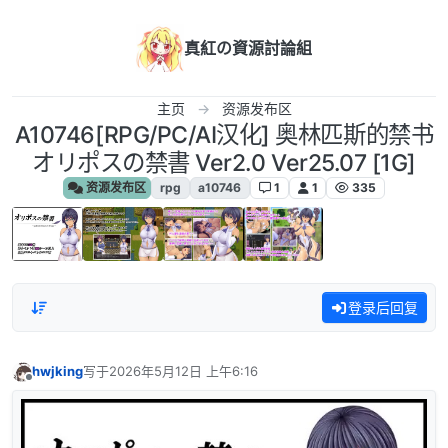
跳转至内容
真紅の資源討論組
主页
资源发布区
A10746[RPG/PC/AI汉化] 奥林匹斯的禁书
オリポスの禁書 Ver2.0 Ver25.07 [1G]
资源发布区
rpg
a10746
1
1
335
登录后回复
hwjking
写于
2026年5月12日 上午6:16
最后由 编辑
离线