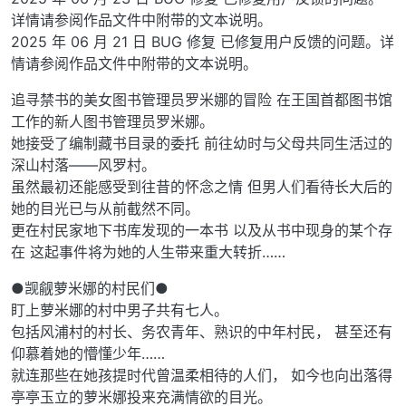
详情请参阅作品文件中附带的文本说明。
2025 年 06 月 21 日 BUG 修复 已修复用户反馈的问题。详
情请参阅作品文件中附带的文本说明。
追寻禁书的美女图书管理员罗米娜的冒险 在王国首都图书馆
工作的新人图书管理员罗米娜。
她接受了编制藏书目录的委托 前往幼时与父母共同生活过的
深山村落——风罗村。
虽然最初还能感受到往昔的怀念之情 但男人们看待长大后的
她的目光已与从前截然不同。
更在村民家地下书库发现的一本书 以及从书中现身的某个存
在 这起事件将为她的人生带来重大转折……
●觊觎萝米娜的村民们●
盯上萝米娜的村中男子共有七人。
包括风浦村的村长、务农青年、熟识的中年村民， 甚至还有
仰慕着她的懵懂少年……
就连那些在她孩提时代曾温柔相待的人们， 如今也向出落得
亭亭玉立的萝米娜投来充满情欲的目光。