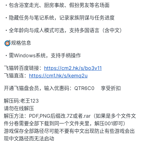
・包含浴室走光、厨房事故、假扮男友等名场面
・隐藏任务与笔记系统，记录家族阴谋与任务进度
・全年龄向与成人模式可选，支持多国语言（含中文）
规格信息
・需Windows系统，支持手柄操作
飞猫转百度链接：
https://cm2.hk/s/bo3v11
飞猫直连：
https://cm1.hk/s/kemq2u
开通飞猫盘会员，输入优惠码：QTR6C0 享受折扣
解压码:老王123
请勿在线解压
解压方法：PDF,PNG后缀改.7Z或者.rar（如果是多个文件文
件分卷需要全部下载到同一个文件夹里，解压001即可）
游戏保存全部路径尽可能不要有中文出现防止有些游戏会出
现中文路径而无法启动