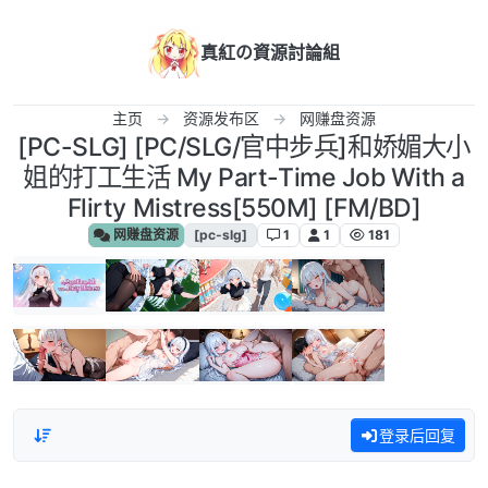
跳转至内容
真紅の資源討論組
主页
资源发布区
网赚盘资源
[PC-SLG] [PC/SLG/官中步兵]和娇媚大小
姐的打工生活 My Part-Time Job With a
Flirty Mistress[550M] [FM/BD]
网赚盘资源
[pc-slg]
1
1
181
登录后回复