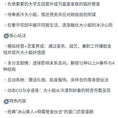
・负债累累的大学生因意外成为富豪家族的临时管家
・侍奉高冷大小姐，偿还债务并应对她叔叔的阴谋
・在奢华宅邸中展开同居生活，逐渐融化大小姐的冰冷心防
核心玩法
・模拟经营+恋爱养成：通过家务、园艺、兼职工作赚取金
钱并提升大小姐好感度
・多分支剧情：选择影响关系走向，解锁12种以上H事件与4
种结局
・互动系统：赠送礼物、贴身服侍、床伴合约等亲密玩法
・动态CG与全语音：大小姐从冷漠到娇羞的转变完整呈现
特色内容
・经典“冰山美人×倒霉管家伙合”的豪门恋爱喜剧