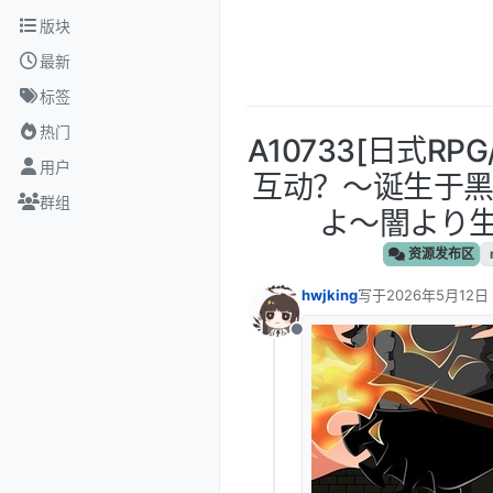
跳转至内容
版块
最新
标签
热门
A10733[日式RP
用户
互动？～诞生于黑
群组
よ～闇より生ま
资源发布区
hwjking
写于
2026年5月12日
最后由 编辑
离线