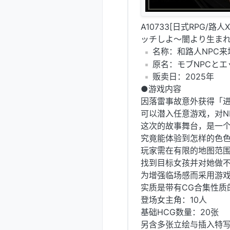
A10733[日式RPG/
ッチしよ～闇より生まれし魂
️名称：和路人NPC
️原名：モブNPCと
️贩卖日：2025年
●游戏内容
因落雷事故意外获得「
可以潜入任意游戏，对N
这次的故事舞台，是一
究竟能体验到怎样的色色
玩家需在有限的地图范
找到目标女孩并对她做
为增强临场感而采用游
实质是带有CG合集性质
登场女主角：10人
基础HCG数量：20张
另含多张立绘与插入特