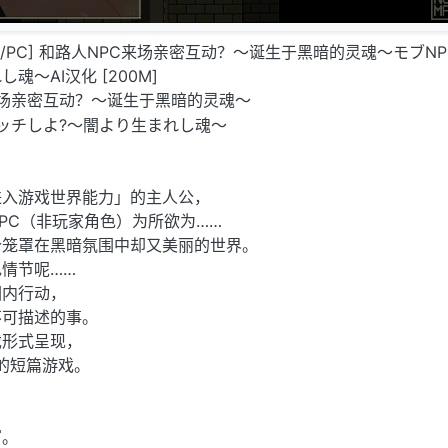
路人X/PC] 和路人NPC来场亲密互动？～诞生于黑暗的灵魂～モブN
～AI汉化 [200M]
来场亲密互动？～诞生于黑暗的灵魂～
エッチしよ?～闇より生まれし魂～
进入游戏世界能力」的主人公，
PC（非玩家角色）为所欲为……
个笼罩在黑暗氛围中却又美丽的世界。
情节呢……
围内行动，
不可描述的事。
戏形式呈现，
的短篇游戏。
写。