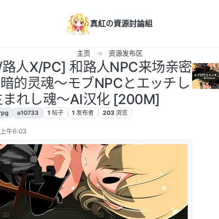
真紅の資源討論組
主页
资源发布区
G/路人X/PC] 和路人NPC来场亲密
暗的灵魂～モブNPCとエッチし
れし魂～AI汉化 [200M]
rpg
a10733
1
帖子
1
发布者
203
浏览
 上午6:03