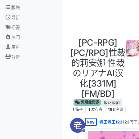
跳转至内容
版块
最新
标签
热门
[PC-RPG]
用户
[PC/RPG]性裁
群组
的莉安娜 性裁
のリアナAI汉
化[331M]
[FM/BD]
网赚盘资源
[pc-rpg]
1
帖子
1
发布者
183
浏览
key
老王老王123123
写于
老
最后
离线