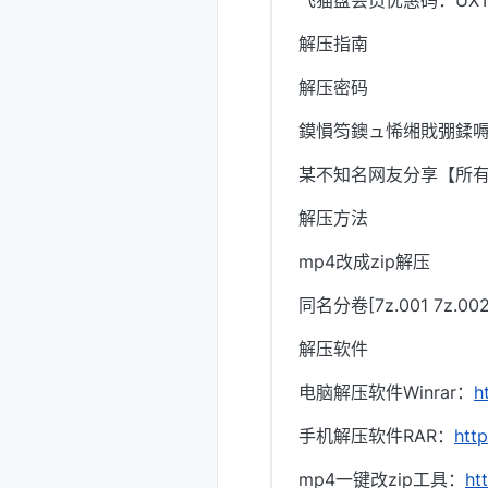
飞猫盘会员优惠码：UXTI
解压指南
解压密码
鏌愪笉鐭ュ悕缃戝弸鍒嗕
某不知名网友分享【所
解压方法
mp4改成zip解压
同名分卷[7z.001 7z.
解压软件
电脑解压软件Winrar：
h
手机解压软件RAR：
htt
mp4一键改zip工具：
ht