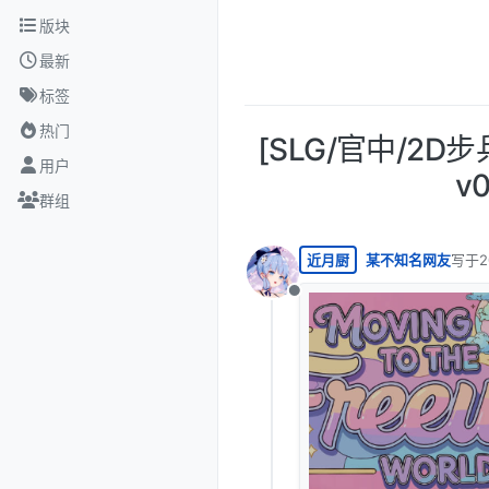
跳转至内容
版块
最新
标签
热门
[SLG/官中/2D步兵]
用户
v
群组
近月厨
某不知名网友
写于
2
最后由
离线