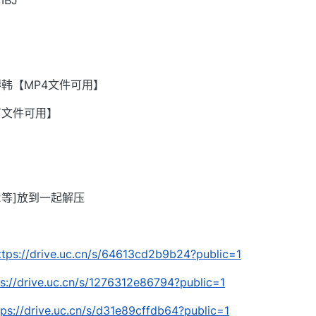
BJ
韩【MP4文件可用】
有文件可用】
002等]放到一起解压
ttps://drive.uc.cn/s/64613cd2b9b24?public=1
ps://drive.uc.cn/s/1276312e86794?public=1
tps://drive.uc.cn/s/d31e89cffdb64?public=1