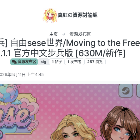
真紅の資源討論組
主页
资源发布区
 自由sese世界/Moving to the Freeu
0.1.1 官方中文步兵版 [630M/新作]
资源发布区
slg
1
帖子
1
发布者
257
浏览
026年5月11日 上午4:45
 编辑