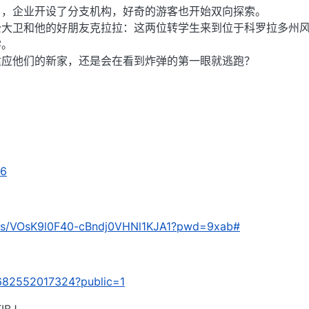
目，企业开设了分支机构，好奇的游客也开始双向探索。
公大卫和他的好朋友克拉拉：这两位转学生来到位于科罗拉多州
学。
适应他们的新家，还是会在看到炸弹的第一眼就逃跑？
66
om/s/VOsK9l0F40-cBndj0VHNl1KJA1?pwd=9xab#
/8682552017324?public=1