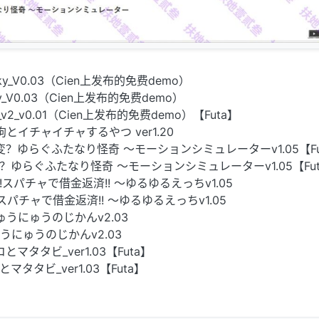
jerky_V0.03（Cien上发布的免费demo）
erky_V0.03（Cien上发布的免费demo）
ta_v2_v0.01（Cien上发布的免费demo）【Futa】
狼天狗とイチャイチャするやつ ver1.20
PK]異変？ゆらぐふたなり怪奇 ～モーションシミュレーターv1.05【Fu
C]異変？ゆらぐふたなり怪奇 ～モーションシミュレーターv1.05【Fu
K]配信!スパチャで借金返済!! ～ゆるゆるえっちv1.05
]配信!スパチャで借金返済!! ～ゆるゆるえっちv1.05
K]ぎゅうにゅうのじかんv2.03
]ぎゅうにゅうのじかんv2.03
ネコとマタタビ_ver1.03【Futa】
コとマタタビ_ver1.03【Futa】