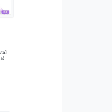
ta】
ta】