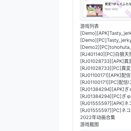
游戏列表
[Demo][APK]Tasty_
[Demo][PC]Tasty_j
[Demo2][PC]tohohu
[RJ401140][PC]白
[RJ01028733][A
[RJ01028733][P
[RJ01100171][AP
[RJ01100171][PC
[RJ01384294][AP
[RJ01384294][PC
[RJ01555597][APK]
[RJ01555597][PC]ネ
2022年动画合集
游戏截图