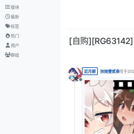
跳转至内容
版块
最新
标签
热门
[自购][RG63142
用户
群组
近月厨
扶她壹贰叁
写于
20
最后由 
离线