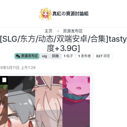
真紅の資源討論組
主页
资源发布区
][SLG/东方/动态/双端安卓/合集]tast
度+3.9G]
资源发布区
slg
扶她
1
帖子
1
发布者
327
浏览
26年5月11日 上午1:29
编辑