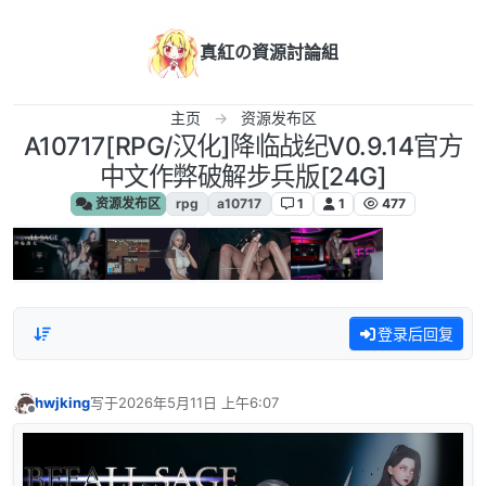
跳转至内容
真紅の資源討論組
主页
资源发布区
A10717[RPG/汉化]降临战纪V0.9.14官方
中文作弊破解步兵版[24G]
资源发布区
rpg
a10717
1
1
477
登录后回复
hwjking
写于
2026年5月11日 上午6:07
最后由 编辑
离线