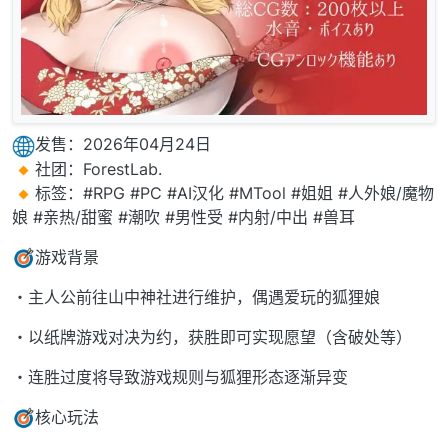
发售：2026年04月24日
社团：ForestLab.
标签：#RPG #PC #AI汉化 #MTool #姐姐 #人外娘/魔物
娘 #亲热/甜蜜 #潮吹 #男性受 #内射/中出 #兽耳
游戏背景
・主人公前往山中神社进行维护，偶遇爱玩的狐狸娘
・以纸牌游戏对决为约，获胜即可实现愿望（含破处等）
・连胜过度将导致游戏规则与狐狸形态逐渐异变
核心玩法