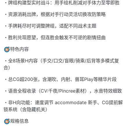
・牌组构建型实时战斗：用手绘札削减对手体力至零即胜
・资源消耗出牌，根据对手行动灵活切换攻防策略
・手牌耗尽时可调整牌组，适配不同战术主题
・胜利兑现愿望，但连胜会触发不可逆的剧情扭曲
特色内容
・全8场景H内容（手交/口交/盲眼/骑乘/后背等多模式复
合）
・总CG超200张，含潮吹、内射、兽耳Play等精华片段
・语音全程收录（CV:千夜/Pincree素材），水音特效细致
・非H向功能：速度调节 accommodate 新手、CG提前解
锁系统（含隐藏机关）
规格信息