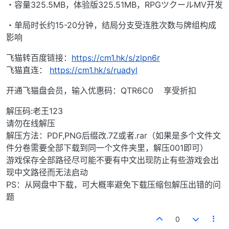
・容量325.5MB，体验版325.51MB，RPGツクールMV开发
・单局时长约15-20分钟，结局分支受连胜次数与牌组构成
影响
飞猫转百度链接：
https://cm1.hk/s/zlpn6r
飞猫直连：
https://cm1.hk/s/ruadyl
开通飞猫盘会员，输入优惠码：QTR6C0 享受折扣
解压码:老王123
请勿在线解压
解压方法：PDF,PNG后缀改.7Z或者.rar（如果是多个文件文
件分卷需要全部下载到同一个文件夹里，解压001即可）
游戏保存全部路径尽可能不要有中文出现防止有些游戏会出
现中文路径而无法启动
PS：从网盘中下载，可大概率避免下载压缩包解压出错的问
题
0