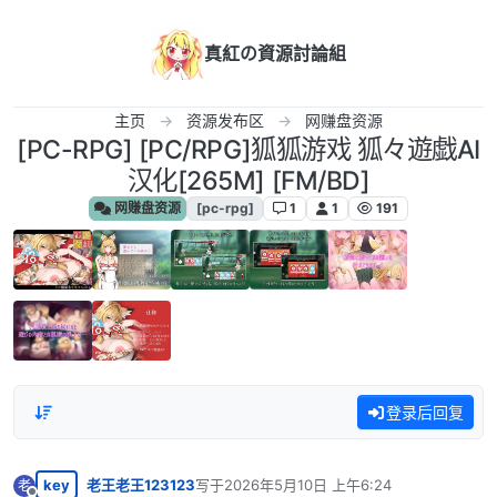
跳转至内容
真紅の資源討論組
主页
资源发布区
网赚盘资源
[PC-RPG] [PC/RPG]狐狐游戏 狐々遊戯AI
汉化[265M] [FM/BD]
网赚盘资源
[pc-rpg]
1
1
191
登录后回复
key
老王老王123123
写于
2026年5月10日 上午6:24
老
最后由 编辑