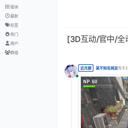
跳转至内容
版块
最新
标签
热门
[3D互动/官中/全动
用户
群组
近月厨
某不知名网友
写于
2
最后由
在线