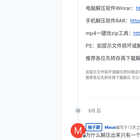
电脑解压软件Winrar：
h
手机解压软件RAR：
htt
mp4一键改zip工具：
ht
PS：如提示文件损坏或
推荐各位先转存再下载解
如提示文件损坏或解压密码错误
推荐各位先转存再下载解压 可
3月 后
柚子厨
Maus
编写于
13天
M
最后由 编辑
为什么解压出来只有一个7z
离线