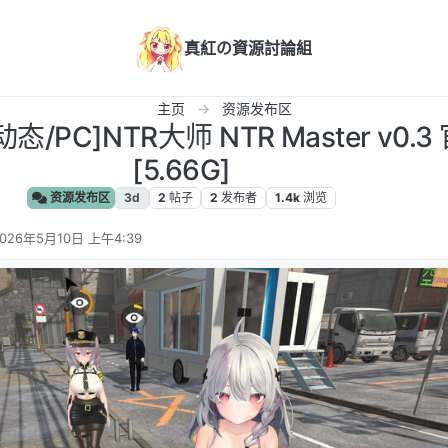
真紅の資源討論組
主页
资源发布区
态/PC]NTR大师 NTR Master v0.
[5.66G]
资源发布区
3d
2
帖子
2
发布者
1.4k
浏览
026年5月10日 上午4:39
 编辑