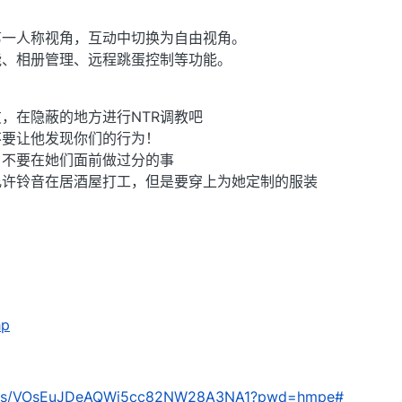
第一人称视角，互动中切换为自由视角。
能、相册管理、远程跳蛋控制等功能。
，在隐蔽的地方进行NTR调教吧
不要让他发现你们的行为！
，不要在她们面前做过分的事
允许铃音在居酒屋打工，但是要穿上为她定制的服装
hp
com/s/VOsEuJDeAQWj5cc82NW28A3NA1?pwd=hmpe#