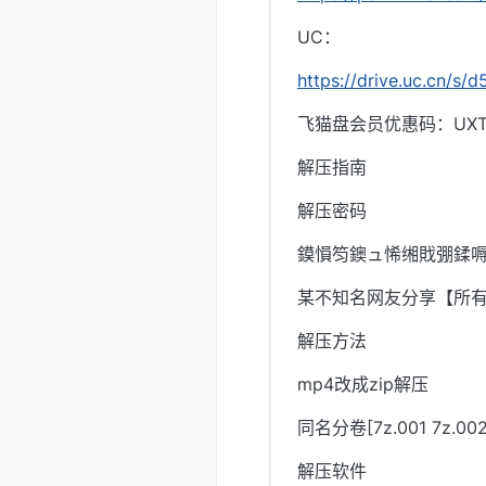
UC：
https://drive.uc.cn/s
飞猫盘会员优惠码：UXTI
解压指南
解压密码
鏌愪笉鐭ュ悕缃戝弸鍒嗕
某不知名网友分享【所
解压方法
mp4改成zip解压
同名分卷[7z.001 7z.
解压软件