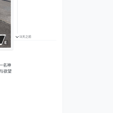
13天之前
演一名神
与欲望